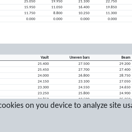
25.050
19.950
21.100
22.750
15.950
11.050
16.400
19.850
11.750
8.800
10.250
11.300
0.000
0.000
0.000
0.000
Vault
Uneven bars
Beam
25.400
27.500
29.200
25.450
27.700
27.400
24.000
26.800
28.750
24.150
23.100
27.050
23.300
24.550
24.650
23.250
25.800
24.900
24.850
19.500
25.250
 cookies on you device to analyze site us
22.650
22.700
23.500
23.650
23.050
21.950
23.450
23.050
15.950
22.050
21.350
23.300