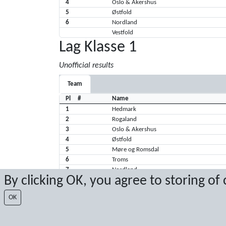
4
Oslo & Akershus
5
Østfold
6
Nordland
Vestfold
Lag Klasse 1
Unofficial results
Team
Pl
#
Name
1
Hedmark
2
Rogaland
3
Oslo & Akershus
4
Østfold
5
Møre og Romsdal
6
Troms
7
Nordland
By clicking OK, you agree to storing of
8
Vestfold
9
Hordaland
OK
10
Nord Trøndelag
11
Buskerud