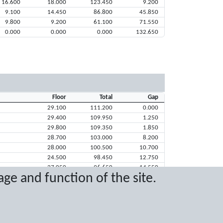
16.600
18.000
123.450
9.200
9.100
14.450
86.800
45.850
9.800
9.200
61.100
71.550
0.000
0.000
0.000
132.650
Floor
Total
Gap
29.100
111.200
0.000
29.400
109.950
1.250
29.800
109.350
1.850
28.700
103.000
8.200
28.000
100.500
10.700
24.500
98.450
12.750
27.050
96.650
14.550
age and function of the site.
26.550
95.400
15.800
25.050
93.700
17.500
24.100
86.550
24.650
15.400
82.100
29.100