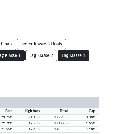
 Finals
Jenter Klasse 3 Finals
ag Klasse 1
Lag Klasse 2
Lag Klasse 1
Bars
High bars
Total
Gap
23.750
21.100
132.650
0.000
22.700
17.200
131.000
1.650
21.550
19.650
128.550
4.100