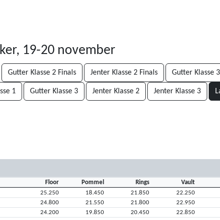
ker, 19-20 november
Gutter Klasse 2 Finals
Jenter Klasse 2 Finals
Gutter Klasse 3
sse 1
Gutter Klasse 3
Jenter Klasse 2
Jenter Klasse 3
L
Floor
Pommel
Rings
Vault
25.250
18.450
21.850
22.250
24.800
21.550
21.800
22.950
24.200
19.850
20.450
22.850