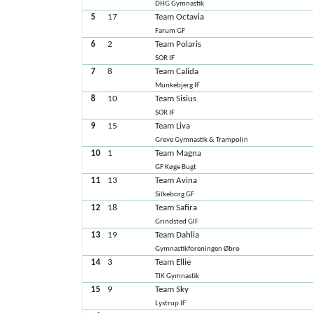
DHG Gymnastik
5
17
Team Octavia
Farum GF
6
2
Team Polaris
SOR IF
7
8
Team Calida
Munkebjerg IF
8
10
Team Sisius
SOR IF
9
15
Team Liva
Greve Gymnastik & Trampolin
10
1
Team Magna
GF Køge Bugt
11
13
Team Avina
Silkeborg GF
12
18
Team Safira
Grindsted GIF
13
19
Team Dahlia
Gymnastikforeningen Øbro
14
3
Team Ellie
TIK Gymnastik
15
9
Team Sky
Lystrup IF