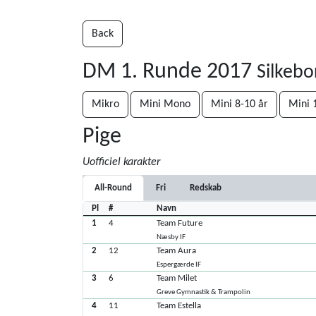
Back
DM 1. Runde 2017
Silkebo
Mikro
Mini Mono
Mini 8-10 år
Mini 
Pige
Uofficiel karakter
All-Round
Fri
Redskab
Pl
#
Navn
1
4
Team Future
Næsby IF
2
12
Team Aura
Espergærde IF
3
6
Team Milet
Greve Gymnastik & Trampolin
4
11
Team Estella