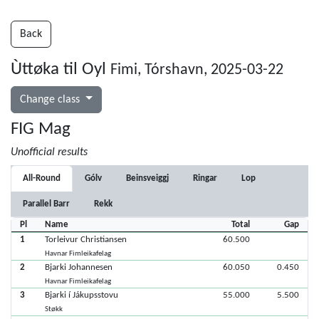
Back
Ùttøka til Oyl
Fimi, Tórshavn, 2025-03-22
Change class
FIG Mag
Unofficial results
All-Round
Gólv
Beinsveiggj
Ringar
Lop
Parallel Barr
Rekk
Pl
Name
Total
Gap
1
Torleivur Christiansen
60.500
Havnar Fimleikafelag
2
Bjarki Johannesen
60.050
0.450
Havnar Fimleikafelag
3
Bjarki í Jákupsstovu
55.000
5.500
Støkk