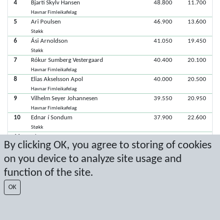
4
Bjarti Skylv Hansen
48.800
11.700
Havnar Fimleikafelag
5
Ari Poulsen
46.900
13.600
Støkk
6
Ási Arnoldson
41.050
19.450
Støkk
7
Rókur Sumberg Vestergaard
40.400
20.100
Havnar Fimleikafelag
8
Elias Akselsson Apol
40.000
20.500
Havnar Fimleikafelag
9
Vilhelm Seyer Johannesen
39.550
20.950
Havnar Fimleikafelag
10
Ednar í Sondum
37.900
22.600
Støkk
11
Hjørtur Gøte
By clicking OK, you agree to storing of cookies
Støkk
on you device to analyze site usage and
function of the site.
Latest score: 3/23/2025 12:10:40 AM
OK
Score by Sport Event Systems
www.sporteventsystems.se
Last Update: 8/7/2026 9:15:13 AM