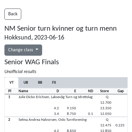
Back
NM Senior turn kvinner og turn menn
Hokksund, 2023-06-16
Change class
Senior WAG Finals
Unofficial results
VT
UB
BB
FX
Pl
Name
D
E
ND
Score
Gap
1
Julie Dicko Erichsen, Laksevåg Turn og Idrettslag
Q
12.700
4.2
9.150
13.350
3.4
8.750
0.1
12.050
2
Selma Andrea Halvorsen, Oslo Turnforening
Q
12.475
0.225
4.2
8.650
12.850