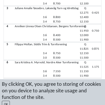
3.4
8.700
12.100
3
Juliane Amalie Tøssebro, Laksevåg Turn og Idrettslag
Q
12.275
0.425
3.6
8.800
12.400
3.4
8.750
12.150
4
Anniken Linnea Olsen Christiansen, Bergens Turnforening
Q
11.950
0.750
3.6
8.400
12.000
3.4
8.500
11.900
5
Filippa Mollan, Siddis Trim & Turnforening
Q
11.825
0.875
3.4
8.750
12.150
3.0
8.500
11.500
6
Sara Kristina A. Myrvold, Nordre Aker Turnforening
Q
11.525
1.175
3.6
7.550
11.150
3.4
8.500
11.900
7
Ella Søndenaa, Hoppensprett Turn Jessheim
q
By clicking OK, you agree to storing of cookies
on you device to analyze site usage and
function of the site.
Latest score: 6/18/2023 2:22:02 PM
OK