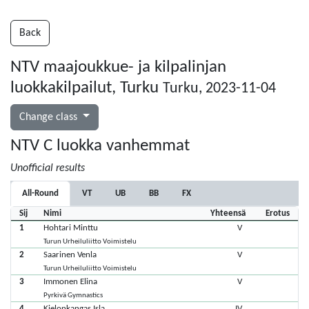
Back
NTV maajoukkue- ja kilpalinjan
luokkakilpailut, Turku
Turku, 2023-11-04
Change class
NTV C luokka vanhemmat
Unofficial results
All-Round
VT
UB
BB
FX
Sij
Nimi
Yhteensä
Erotus
1
Hohtari Minttu
V
Turun Urheiluliitto Voimistelu
2
Saarinen Venla
V
Turun Urheiluliitto Voimistelu
3
Immonen Elina
V
Pyrkivä Gymnastics
4
Kielonkangas Isla
IV