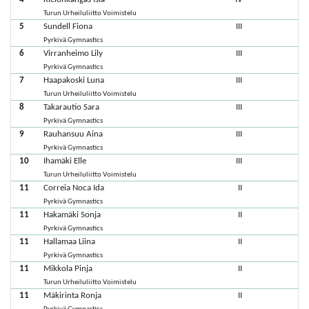
Turun Urheiluliitto Voimistelu
5
Sundell Fiona
III
Pyrkivä Gymnastics
6
Virranheimo Lily
III
Pyrkivä Gymnastics
7
Haapakoski Luna
III
Turun Urheiluliitto Voimistelu
8
Takarautio Sara
III
Pyrkivä Gymnastics
9
Rauhansuu Aina
III
Pyrkivä Gymnastics
10
Ihamäki Elle
III
Turun Urheiluliitto Voimistelu
11
Correia Noca Ida
II
Pyrkivä Gymnastics
11
Hakamäki Sonja
II
Pyrkivä Gymnastics
11
Hallamaa Liina
II
Pyrkivä Gymnastics
11
Mikkola Pinja
II
Turun Urheiluliitto Voimistelu
11
Mäkirinta Ronja
II