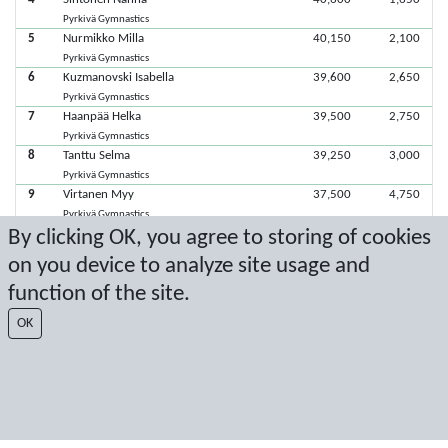
Pyrkivä Gymnastics
5
Nurmikko Milla
40,150
2,100
Pyrkivä Gymnastics
6
Kuzmanovski Isabella
39,600
2,650
Pyrkivä Gymnastics
7
Haanpää Helka
39,500
2,750
Pyrkivä Gymnastics
8
Tanttu Selma
39,250
3,000
Pyrkivä Gymnastics
9
Virtanen Myy
37,500
4,750
Pyrkivä Gymnastics
By clicking OK, you agree to storing of cookies
on you device to analyze site usage and
Viimeisimmät pisteet: 11.11.2023 19.28.22
function of the site.
Score by Sport Event Systems
www.sporteventsystems.se
OK
Last Update: 7.8.2026 6.15.55
SX
© 2026 Sport Event Systems/TH Systems AB. All content and data are
protected by copyright. No copying or redistribution allowed without prior
written permission.