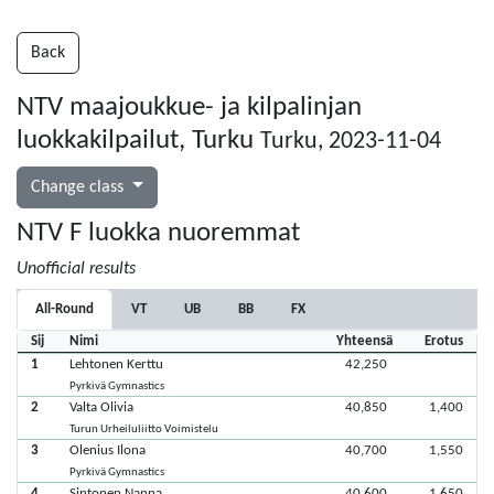
Back
NTV maajoukkue- ja kilpalinjan
luokkakilpailut, Turku
Turku, 2023-11-04
Change class
NTV F luokka nuoremmat
Unofficial results
All-Round
VT
UB
BB
FX
Sij
Nimi
Yhteensä
Erotus
1
Lehtonen Kerttu
42,250
Pyrkivä Gymnastics
2
Valta Olivia
40,850
1,400
Turun Urheiluliitto Voimistelu
3
Olenius Ilona
40,700
1,550
Pyrkivä Gymnastics
4
Sintonen Nanna
40,600
1,650