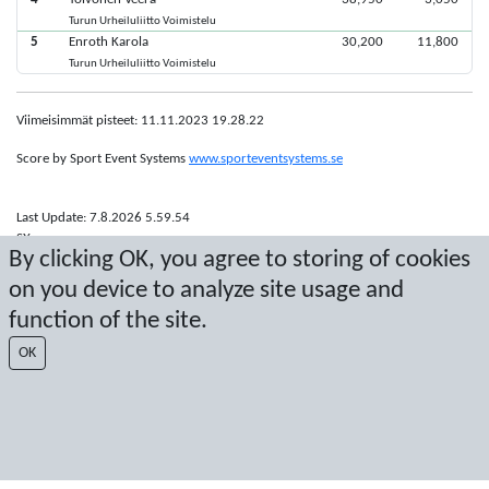
Turun Urheiluliitto Voimistelu
5
Enroth Karola
30,200
11,800
Turun Urheiluliitto Voimistelu
Viimeisimmät pisteet: 11.11.2023 19.28.22
Score by Sport Event Systems
www.sporteventsystems.se
Last Update: 7.8.2026 5.59.54
SX
By clicking OK, you agree to storing of cookies
© 2026 Sport Event Systems/TH Systems AB. All content and data are
protected by copyright. No copying or redistribution allowed without prior
on you device to analyze site usage and
written permission.
function of the site.
OK