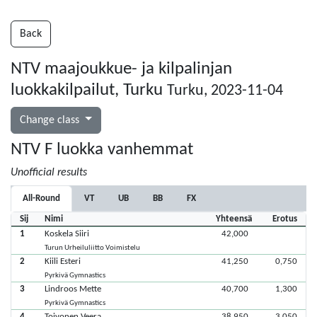
Back
NTV maajoukkue- ja kilpalinjan
luokkakilpailut, Turku
Turku, 2023-11-04
Change class
NTV F luokka vanhemmat
Unofficial results
All-Round
VT
UB
BB
FX
Sij
Nimi
Yhteensä
Erotus
1
Koskela Siiri
42,000
Turun Urheiluliitto Voimistelu
2
Kiili Esteri
41,250
0,750
Pyrkivä Gymnastics
3
Lindroos Mette
40,700
1,300
Pyrkivä Gymnastics
4
Toivonen Veera
38,950
3,050