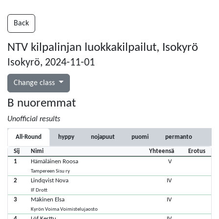
Back
NTV kilpalinjan luokkakilpailut, Isokyrö
Isokyrö, 2024-11-01
Change class
B nuoremmat
Unofficial results
All-Round
hyppy
nojapuut
puomi
permanto
Sij
Nimi
Yhteensä
Erotus
1
Hämäläinen Roosa
V
Tampereen Sisu ry
2
Lindqvist Nova
IV
IF Drott
3
Mäkinen Elsa
IV
Kyrön Voima Voimistelujaosto
4
Löf Kerttu
IV