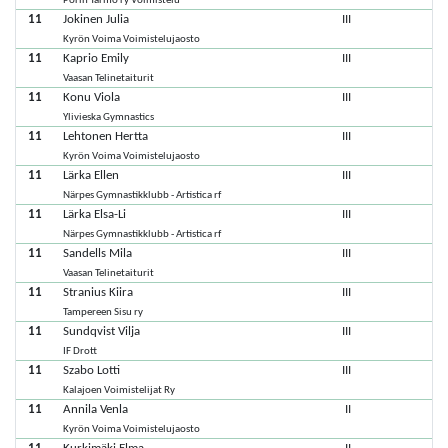
Porin Tarmo ry Voimistelu
11
Jokinen Julia
III
Kyrön Voima Voimistelujaosto
11
Kaprio Emily
III
Vaasan Telinetaiturit
11
Konu Viola
III
Ylivieska Gymnastics
11
Lehtonen Hertta
III
Kyrön Voima Voimistelujaosto
11
Lärka Ellen
III
Närpes Gymnastikklubb - Artistica rf
11
Lärka Elsa-Li
III
Närpes Gymnastikklubb - Artistica rf
11
Sandells Mila
III
Vaasan Telinetaiturit
11
Stranius Kiira
III
Tampereen Sisu ry
11
Sundqvist Vilja
III
IF Drott
11
Szabo Lotti
III
Kalajoen Voimistelijat Ry
11
Annila Venla
II
Kyrön Voima Voimistelujaosto