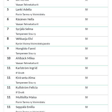
Vaasan Telinetaiturit
5
Lanki Adelia
IV
Porin Tarmo ry Voimistelu
6
Räsänen Nella
IV
Vaasan Telinetaiturit
7
Syrjälä Selma
IV
Tampereen Sisu ry
8
Vehkaoja Elvi
IV
Kyrön Voima Voimistelujaosto
9
Hongisto Fanni
IV
Tampereen Sisu ry
10
Ahlbäck Milea
IV
Vaasan Telinetaiturit
11
Karlström Ingrid
IV
IF Drott
11
Kiviranta Alma
IV
Tampereen Sisu ry
11
Kullström Felicia
IV
IF Drott
11
Multisilta Maisa
IV
Porin Tarmo ry Voimistelu
11
Seppälä Emilia
IV