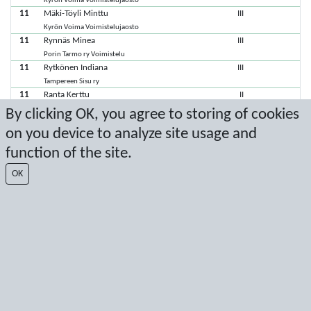
Kyrön Voima Voimistelujaosto
11
Mäki-Töyli Minttu
III
Kyrön Voima Voimistelujaosto
11
Rynnäs Minea
III
Porin Tarmo ry Voimistelu
11
Rytkönen Indiana
III
Tampereen Sisu ry
11
Ranta Kerttu
II
Tampereen Sisu ry
By clicking OK, you agree to storing of cookies
11
Keckman Eini
I
on you device to analyze site usage and
Kyrön Voima Voimistelujaosto
11
Szabo Lili
I
function of the site.
Kalajoen Voimistelijat Ry
OK
11
Virtanen Ariel
I
Tampereen Sisu ry
Viimeisimmät pisteet: 2.11.2024 19.33.53
Score by Sport Event Systems
www.sporteventsystems.se
Last Update: 6.8.2026 22.35.22
SX