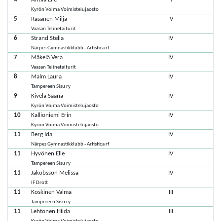
Kyrön Voima Voimistelujaosto
5
Räsänen Milja
V
Vaasan Telinetaiturit
6
Strand Stella
IV
Närpes Gymnastikklubb - Artistica rf
7
Mäkelä Vera
IV
Vaasan Telinetaiturit
8
Malm Laura
IV
Tampereen Sisu ry
9
Kivelä Saana
IV
Kyrön Voima Voimistelujaosto
10
Kallioniemi Erin
IV
Kyrön Voima Voimistelujaosto
11
Berg Ida
IV
Närpes Gymnastikklubb - Artistica rf
11
Hyvönen Elle
IV
Tampereen Sisu ry
11
Jakobsson Melissa
IV
IF Drott
11
Koskinen Valma
III
Tampereen Sisu ry
11
Lehtonen Hilda
III