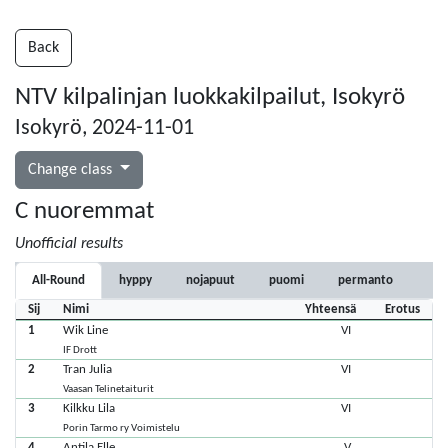
Back
NTV kilpalinjan luokkakilpailut, Isokyrö
Isokyrö, 2024-11-01
Change class
C nuoremmat
Unofficial results
All-Round
hyppy
nojapuut
puomi
permanto
Sij
Nimi
Yhteensä
Erotus
1
Wik Line
VI
IF Drott
2
Tran Julia
VI
Vaasan Telinetaiturit
3
Kilkku Lila
VI
Porin Tarmo ry Voimistelu
4
Antila Elle
V