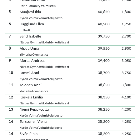
Porin Tarmo ry Voimistelu
5
Maajärvi Iida
40,650
1,800
Kyrön Voima Voimistelujaosto
6
Hägglund Ellen
40,500
1,950
IF Drott
7
Sand Izabelle
39,750
2,700
Närpes Gymnastikklubb - Artistica rf
8
Alpua Unna
39,550
2,900
Ylivieska Gymnastics
9
Marca Andreea
39,400
3,050
Närpes Gymnastikklubb - Artistica rf
10
Lammi Anni
38,700
3,750
Kyrön Voima Voimistelujaosto
11
Tolonen Anni
38,650
3,800
Ylivieska Gymnastics
12
Koskela Emilia
38,350
4,100
Närpes Gymnastikklubb - Artistica rf
13
Niemi Peppi-Lotta
38,250
4,200
Kyrön Voima Voimistelujaosto
14
Torssonen Viena
38,200
4,250
Kyrön Voima Voimistelujaosto
14
Sivén Pihla
38,200
4,250