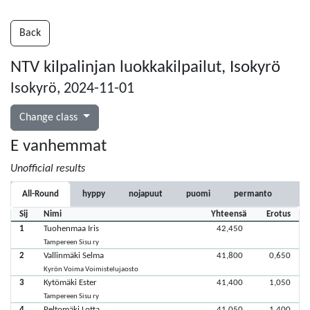
Back
NTV kilpalinjan luokkakilpailut, Isokyrö
Isokyrö, 2024-11-01
Change class
E vanhemmat
Unofficial results
All-Round
hyppy
nojapuut
puomi
permanto
Sij
Nimi
Yhteensä
Erotus
1
Tuohenmaa Iris
42,450
Tampereen Sisu ry
2
Vallinmäki Selma
41,800
0,650
Kyrön Voima Voimistelujaosto
3
Kytömäki Ester
41,400
1,050
Tampereen Sisu ry
4
Peltomäki Lotta
41,050
1,400