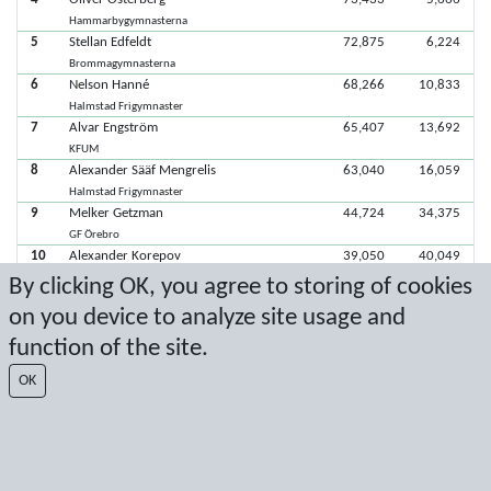
Hammarbygymnasterna
5
Stellan Edfeldt
72,875
6,224
Brommagymnasterna
6
Nelson Hanné
68,266
10,833
Halmstad Frigymnaster
7
Alvar Engström
65,407
13,692
KFUM
8
Alexander Sääf Mengrelis
63,040
16,059
Halmstad Frigymnaster
9
Melker Getzman
44,724
34,375
GF Örebro
10
Alexander Korepov
39,050
40,049
Brommagymnasterna
By clicking OK, you agree to storing of cookies
on you device to analyze site usage and
Senaste poäng: 2022-05-29 14:05:04
function of the site.
Resultat från Sport Event Systems
www.sporteventsystems.se
OK
Last Update: 2026-08-07 08:30:11
SX
© 2026 Sport Event Systems/TH Systems AB. All content and data are