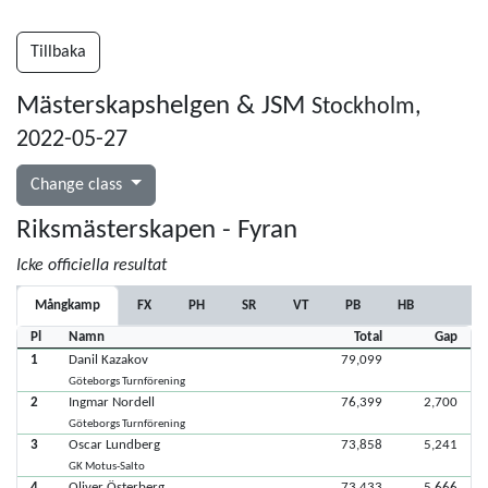
Tillbaka
Mästerskapshelgen & JSM
Stockholm,
2022-05-27
Change class
Riksmästerskapen - Fyran
Icke officiella resultat
Mångkamp
FX
PH
SR
VT
PB
HB
Pl
Namn
Total
Gap
1
Danil Kazakov
79,099
Göteborgs Turnförening
2
Ingmar Nordell
76,399
2,700
Göteborgs Turnförening
3
Oscar Lundberg
73,858
5,241
GK Motus-Salto
4
Oliver Österberg
73,433
5,666