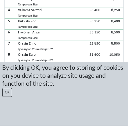
Tampereen Sisu
4
Valkama Valtteri
53,400
8,250
Tampereen Sisu
5
Kukkala Roni
53,250
8,400
Tampereen Sisu
6
Hyvönen Alvar
53,150
8,500
Tampereen Sisu
7
Orrain Elmo
52,850
8,800
Jyväskylän Voimistelijat-79
8
Orrain Eero
51,600
10,050
Jyväskylän Voimistelijat-79
By clicking OK, you agree to storing of cookies
on you device to analyze site usage and
Viimeisimmät pisteet: 11.6.2023 18.28.08
function of the site.
Score by Sport Event Systems
www.sporteventsystems.se
OK
Last Update: 6.8.2026 11.52.32
SX
© 2026 Sport Event Systems/TH Systems AB. All content and data are
protected by copyright. No copying or redistribution allowed without prior
written permission.