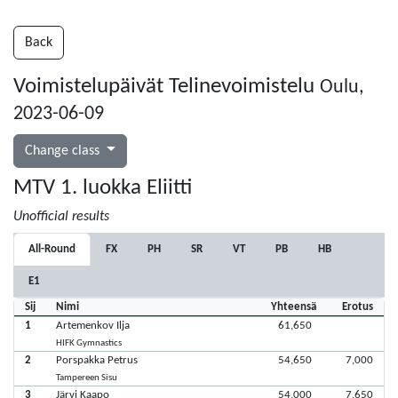
Back
Voimistelupäivät Telinevoimistelu
Oulu,
2023-06-09
Change class
MTV 1. luokka Eliitti
Unofficial results
All-Round
FX
PH
SR
VT
PB
HB
E1
Sij
Nimi
Yhteensä
Erotus
1
Artemenkov Ilja
61,650
HIFK Gymnastics
2
Porspakka Petrus
54,650
7,000
Tampereen Sisu
3
Järvi Kaapo
54,000
7,650