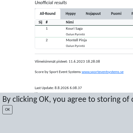
Unofficial results
All-Round
Hyppy
Nojapuut
Puomi
Sij
#
Nimi
1
Kouri Saga
Oulun Pyrintö
2
Montell Pinja
Oulun Pyrintö
Viimeisimmät pisteet: 11.6.2023 18.28.08
Score by Sport Event Systems
www.sporteventsystems.se
Last Update: 8.8.2026 6.08.37
XL
By clicking OK, you agree to storing of
© 2026 Sport Event Systems/TH Systems AB. All content and dat
OK