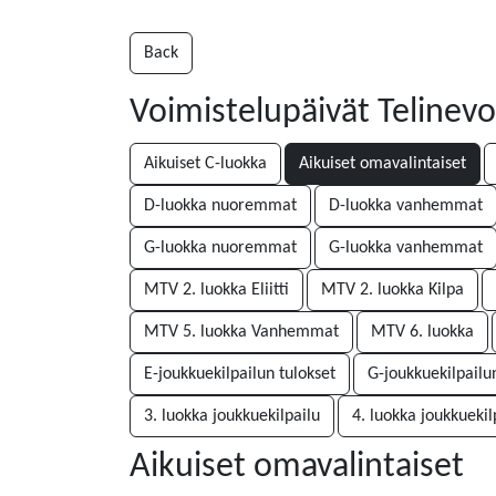
Back
Voimistelupäivät Telinev
Aikuiset C-luokka
Aikuiset omavalintaiset
D-luokka nuoremmat
D-luokka vanhemmat
G-luokka nuoremmat
G-luokka vanhemmat
MTV 2. luokka Eliitti
MTV 2. luokka Kilpa
MTV 5. luokka Vanhemmat
MTV 6. luokka
E-joukkuekilpailun tulokset
G-joukkuekilpailu
3. luokka joukkuekilpailu
4. luokka joukkuekil
Aikuiset omavalintaiset