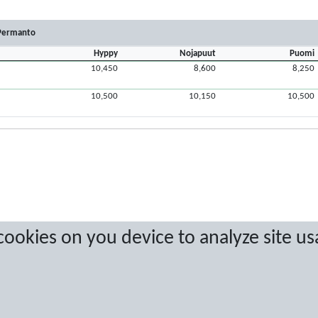
Permanto
Hyppy
Nojapuut
Puomi
10,450
8,600
8,250
10,500
10,150
10,500
 cookies on you device to analyze site us
a are protected by copyright. No copying or redistribution allowed without prior w