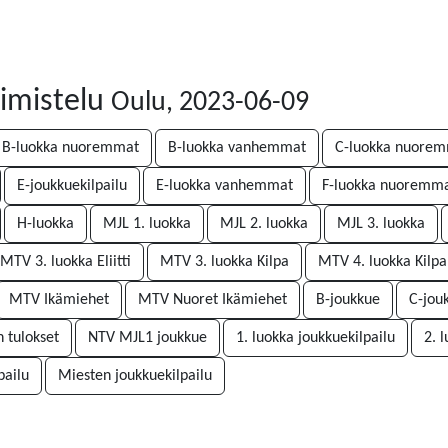
oimistelu
Oulu, 2023-06-09
B-luokka nuoremmat
B-luokka vanhemmat
C-luokka nuore
E-joukkuekilpailu
E-luokka vanhemmat
F-luokka nuoremm
H-luokka
MJL 1. luokka
MJL 2. luokka
MJL 3. luokka
MTV 3. luokka Eliitti
MTV 3. luokka Kilpa
MTV 4. luokka Kilpa
MTV Ikämiehet
MTV Nuoret Ikämiehet
B-joukkue
C-jou
n tulokset
NTV MJL1 joukkue
1. luokka joukkuekilpailu
2. 
pailu
Miesten joukkuekilpailu