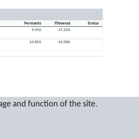
Permanto
Yhteensä
Erotus
9,950
37,250
10,850
42,000
age and function of the site.
ritten permission.