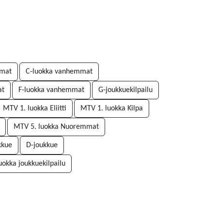
mmat
C-luokka vanhemmat
at
F-luokka vanhemmat
G-joukkuekilpailu
MTV 1. luokka Eliitti
MTV 1. luokka Kilpa
MTV 5. luokka Nuoremmat
kkue
D-joukkue
luokka joukkuekilpailu