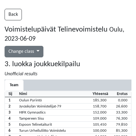
Back
Voimistelupäivät Telinevoimistelu
Oulu,
2023-06-09
Change class
3. luokka joukkuekilpailu
Unofficial results
Team
Sij
Nimi
Yhteensä
Erotus
1
Oulun Pyrintö
185,300
0,000
2
Jyväskylän Voimistelijat-79
158,700
26,600
3
HIFK Gymnastics
152,000
33,300
4
Tampereen Sisu
109,000
76,300
5
Espoon Telinetaiturit
105,450
79,850
6
Turun Urheiluliitto Voimistelu
100,000
85,300