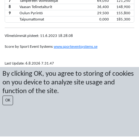
7
Tampereen Voimistelijat
64,050
121,250
8
Vaasan Telinetaiturit
36,400
148,900
9
Oulun Pyrintö
29,500
155,800
Taipumattomat
0,000
185,300
Viimeisimmät pisteet: 11.6.2023 18.28.08
Score by Sport Event Systems
www.sporteventsystems.se
Last Update: 6.8.2026 7.31.47
SX
By clicking OK, you agree to storing of cookies
© 2026 Sport Event Systems/TH Systems AB. All content and data are
on you device to analyze site usage and
protected by copyright. No copying or redistribution allowed without prior
written permission.
function of the site.
OK