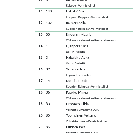
Kalajoen Voimistelijat
11
140
Hakola Viivi
Kuopion Reippaan Voimistelijat
12
137
Bakker Stella
Kuopion Reippaan Voimistelijat
13
33
Lindgren Maaria
V&U-seura Ylivieskan Kuula telinevoim
14
1
Ojanperä Sara
Oulun Pyrintö
15
3
Hakalahti Aura
Oulun Pyrintö
16
39
Virtanen Iris
Kajaani Gymnastics
17
141
Nuutinen Jade
Kuopion Reippaan Voimistelijat
18
36
Pääkkö Minea
V&U-seura Ylivieskan Kuula telinevoim
18
83
Urponen Hilda
Voimistelumaailma Oulu
20
80
Tuomainen Vellamo
Voimisteluseura Keski-Uusimaa
21
85
Laitinen Ines