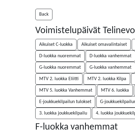
Back
Voimistelupäivät Telinev
Aikuiset C-luokka
Aikuiset omavalintaiset
D-luokka nuoremmat
D-luokka vanhemmat
G-luokka nuoremmat
G-luokka vanhemmat
MTV 2. luokka Eliitti
MTV 2. luokka Kilpa
MTV 5. luokka Vanhemmat
MTV 6. luokka
E-joukkuekilpailun tulokset
G-joukkuekilpailu
3. luokka joukkuekilpailu
4. luokka joukkuekil
F-luokka vanhemmat