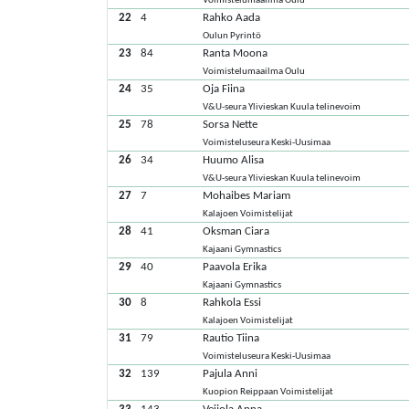
Voimistelumaailma Oulu
22
4
Rahko Aada
Oulun Pyrintö
23
84
Ranta Moona
Voimistelumaailma Oulu
24
35
Oja Fiina
V&U-seura Ylivieskan Kuula telinevoim
25
78
Sorsa Nette
Voimisteluseura Keski-Uusimaa
26
34
Huumo Alisa
V&U-seura Ylivieskan Kuula telinevoim
27
7
Mohaibes Mariam
Kalajoen Voimistelijat
28
41
Oksman Ciara
Kajaani Gymnastics
29
40
Paavola Erika
Kajaani Gymnastics
30
8
Rahkola Essi
Kalajoen Voimistelijat
31
79
Rautio Tiina
Voimisteluseura Keski-Uusimaa
32
139
Pajula Anni
Kuopion Reippaan Voimistelijat