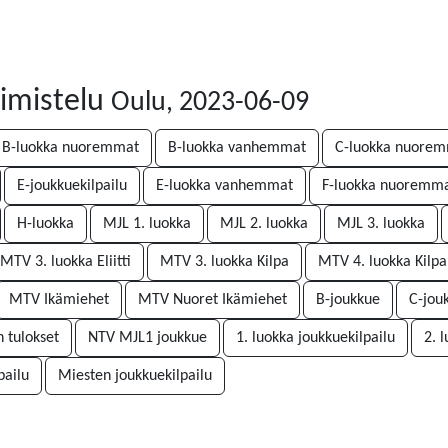
oimistelu
Oulu, 2023-06-09
B-luokka nuoremmat
B-luokka vanhemmat
C-luokka nuore
E-joukkuekilpailu
E-luokka vanhemmat
F-luokka nuoremm
H-luokka
MJL 1. luokka
MJL 2. luokka
MJL 3. luokka
MTV 3. luokka Eliitti
MTV 3. luokka Kilpa
MTV 4. luokka Kilpa
MTV Ikämiehet
MTV Nuoret Ikämiehet
B-joukkue
C-jou
n tulokset
NTV MJL1 joukkue
1. luokka joukkuekilpailu
2. 
pailu
Miesten joukkuekilpailu