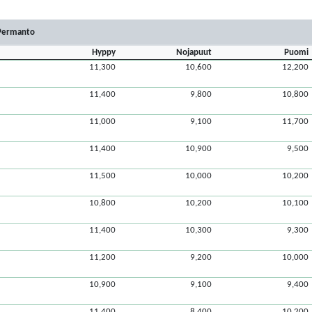
Permanto
Hyppy
Nojapuut
Puomi
11,300
10,600
12,200
11,400
9,800
10,800
11,000
9,100
11,700
11,400
10,900
9,500
11,500
10,000
10,200
10,800
10,200
10,100
11,400
10,300
9,300
11,200
9,200
10,000
10,900
9,100
9,400
11,400
8,400
10,200