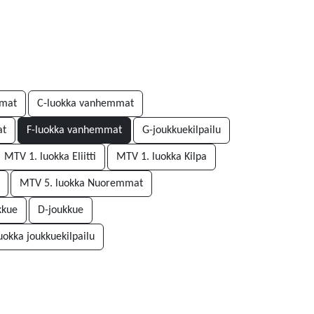
mmat
C-luokka vanhemmat
at
F-luokka vanhemmat
G-joukkuekilpailu
MTV 1. luokka Eliitti
MTV 1. luokka Kilpa
MTV 5. luokka Nuoremmat
kkue
D-joukkue
luokka joukkuekilpailu