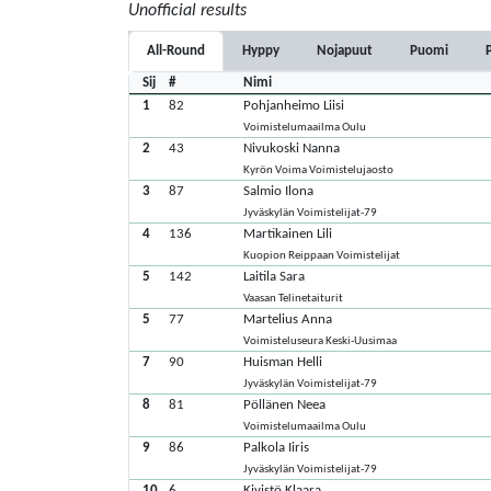
Unofficial results
All-Round
Hyppy
Nojapuut
Puomi
Sij
#
Nimi
1
82
Pohjanheimo Liisi
Voimistelumaailma Oulu
2
43
Nivukoski Nanna
Kyrön Voima Voimistelujaosto
3
87
Salmio Ilona
Jyväskylän Voimistelijat-79
4
136
Martikainen Lili
Kuopion Reippaan Voimistelijat
5
142
Laitila Sara
Vaasan Telinetaiturit
5
77
Martelius Anna
Voimisteluseura Keski-Uusimaa
7
90
Huisman Helli
Jyväskylän Voimistelijat-79
8
81
Pöllänen Neea
Voimistelumaailma Oulu
9
86
Palkola Iiris
Jyväskylän Voimistelijat-79
10
6
Kivistö Klaara