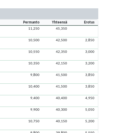
Permanto
Yhteensä
Erotus
11,250
45,350
10,500
42,500
2,850
10,550
42,350
3,000
10,350
42,150
3,200
9,800
41,500
3,850
10,400
41,500
3,850
9,400
40,400
4,950
9,900
40,300
5,050
10,750
40,150
5,200
9,800
39,800
5,550