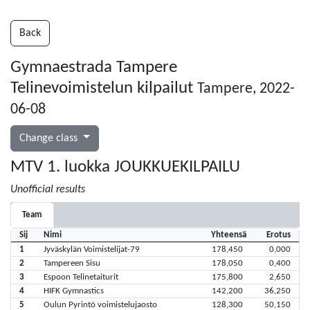
Back
Gymnaestrada Tampere
Telinevoimistelun kilpailut
Tampere, 2022-
06-08
Change class
MTV 1. luokka JOUKKUEKILPAILU
Unofficial results
Team
Sij
Nimi
Yhteensä
Erotus
1
Jyväskylän Voimistelijat-79
178,450
0,000
2
Tampereen Sisu
178,050
0,400
3
Espoon Telinetaiturit
175,800
2,650
4
HIFK Gymnastics
142,200
36,250
5
Oulun Pyrintö voimistelujaosto
128,300
50,150