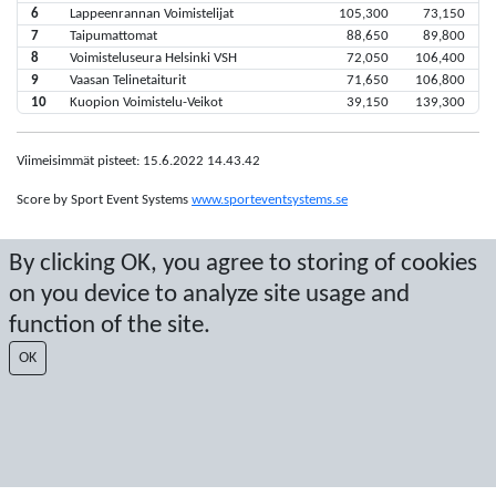
6
Lappeenrannan Voimistelijat
105,300
73,150
7
Taipumattomat
88,650
89,800
8
Voimisteluseura Helsinki VSH
72,050
106,400
9
Vaasan Telinetaiturit
71,650
106,800
10
Kuopion Voimistelu-Veikot
39,150
139,300
Viimeisimmät pisteet: 15.6.2022 14.43.42
Score by Sport Event Systems
www.sporteventsystems.se
By clicking OK, you agree to storing of cookies
Last Update: 6.8.2026 19.14.37
SX
on you device to analyze site usage and
© 2026 Sport Event Systems/TH Systems AB. All content and data are
function of the site.
protected by copyright. No copying or redistribution allowed without prior
written permission.
OK