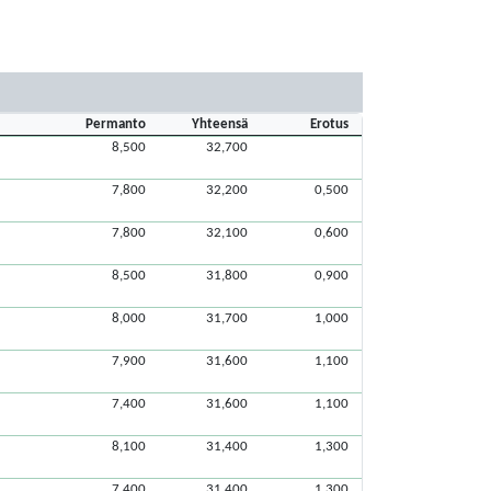
Permanto
Yhteensä
Erotus
8,500
32,700
7,800
32,200
0,500
7,800
32,100
0,600
8,500
31,800
0,900
8,000
31,700
1,000
7,900
31,600
1,100
7,400
31,600
1,100
8,100
31,400
1,300
7,400
31,400
1,300