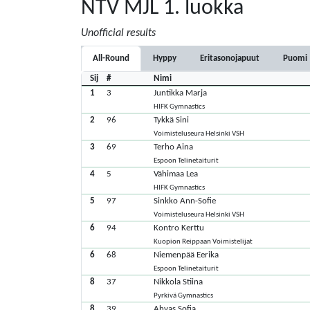
NTV MJL 1. luokka
Unofficial results
All-Round
Hyppy
Eritasonojapuut
Puomi
Sij
#
Nimi
1
3
Juntikka Marja
HIFK Gymnastics
2
96
Tykkä Sini
Voimisteluseura Helsinki VSH
3
69
Terho Aina
Espoon Telinetaiturit
4
5
Vähimaa Lea
HIFK Gymnastics
5
97
Sinkko Ann-Sofie
Voimisteluseura Helsinki VSH
6
94
Kontro Kerttu
Kuopion Reippaan Voimistelijat
6
68
Niemenpää Eerika
Espoon Telinetaiturit
8
37
Nikkola Stiina
Pyrkivä Gymnastics
8
39
Ahvas Sofia