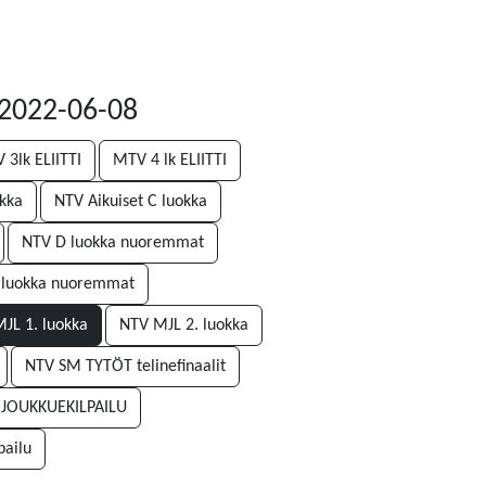
2022-06-08
 3lk ELIITTI
MTV 4 lk ELIITTI
okka
NTV Aikuiset C luokka
NTV D luokka nuoremmat
 luokka nuoremmat
JL 1. luokka
NTV MJL 2. luokka
NTV SM TYTÖT telinefinaalit
 JOUKKUEKILPAILU
pailu