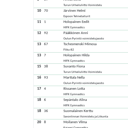
Turun Urheiluliitto Voimistelu
10
70
Järvinen Helmi
Espoon Telinetaiturit
11
1
Holopainen Eedit
HIFK Gymnastics
12
92
Pääkkönen Anni
Oulun Pyrintö voimistelujaosto
13
67
Tschesmenski Mimosa
Fliku-82
13
7
Holopainen Hilda
HIFK Gymnastics
15
38
Suvanto Fiona
Turun Urheiluliitto Voimistelu
16
93
Marttala Nella
Oulun Pyrintö voimistelujaosto
17
4
Rissanen Lotta
HIFK Gymnastics
18
6
Sepäntalo Alina
HIFK Gymnastics
18
36
Suomalainen Kerttu
Savonlinnan Voimistelu ja Liikunta
20
8
Moilanen Vilma
Kajaani Gymnastics