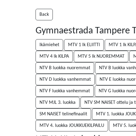
Back
Gymnaestrada Tampere Te
Ikämiehet
MTV 1 lk ELIITTI
MTV 1 lk KIL
MTV 4 lk KILPA
MTV 5 lk NUOREMMAT
M
NTV B luokka nuoremmat
NTV B luokka va
NTV D luokka vanhemmat
NTV E luokka nu
NTV F luokka vanhemmat
NTV G luokka nuo
NTV MJL 3. luokka
NTV SM NAISET ottelu ja te
SM NAISET telinefinaalit
MTV 1. luokka JOU
MTV 4. luokka JOUKKUEKILPAILU
MTV 5. luo