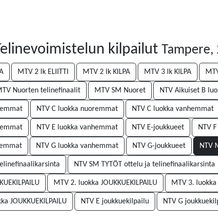
linevoimistelun kilpailut
Tampere, 
PA
MTV 2 lk ELIITTI
MTV 2 lk KILPA
MTV 3 lk KILPA
MTV
TV Nuorten telinefinaalit
MTV SM Nuoret
NTV Aikuiset B lu
nhemmat
NTV C luokka nuoremmat
NTV C luokka vanhemmat
oremmat
NTV E luokka vanhemmat
NTV E-joukkueet
NTV F
remmat
NTV G luokka vanhemmat
NTV G-joukkueet
NTV M
linefinaalikarsinta
NTV SM TYTÖT ottelu ja telinefinaalikarsinta
KKUEKILPAILU
MTV 2. luokka JOUKKUEKILPAILU
MTV 3. luokka
kka JOUKKUEKILPAILU
NTV E joukkuekilpailu
NTV G joukkuekil