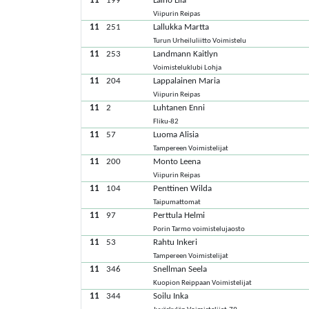
11
199
Laiho Lila
Viipurin Reipas
11
251
Lallukka Martta
Turun Urheiluliitto Voimistelu
11
253
Landmann Kaitlyn
Voimisteluklubi Lohja
11
204
Lappalainen Maria
Viipurin Reipas
11
2
Luhtanen Enni
Fliku-82
11
57
Luoma Alisia
Tampereen Voimistelijat
11
200
Monto Leena
Viipurin Reipas
11
104
Penttinen Wilda
Taipumattomat
11
97
Perttula Helmi
Porin Tarmo voimistelujaosto
11
53
Rahtu Inkeri
Tampereen Voimistelijat
11
346
Snellman Seela
Kuopion Reippaan Voimistelijat
11
344
Soilu Inka