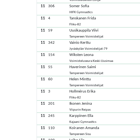
Voimisteluklubi Lohja
11
306
Somer Sofia
HIFK Gymnastics
11
4
Tanskanen Frida
Fliku-82
11
59
Uusikauppila Viivi
Tampereen Voimistelijat
11
342
Vainio Kerttu
Jyväskylän Voimistelijat-79
11
154
Wiksten Leona
Voimisteluseura Keski-Uusimaa
11
55
Haverinen Saimi
Tampereen Voimistelijat
11
60
Helen Minttu
Tampereen Voimistelijat
11
3
Hollmérus Erika
Fliku-82
11
201
Ikonen Jenina
Viipurin Reipas
11
245
Karppinen Ella
Kajaani Gymnastics
11
110
Koiranen Amanda
Tampereen Sisu