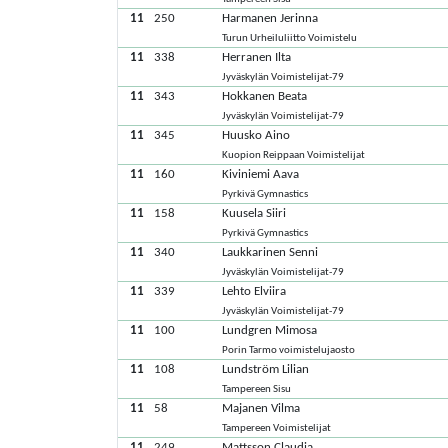
11
250
Harmanen Jerinna
Turun Urheiluliitto Voimistelu
11
338
Herranen Ilta
Jyväskylän Voimistelijat-79
11
343
Hokkanen Beata
Jyväskylän Voimistelijat-79
11
345
Huusko Aino
Kuopion Reippaan Voimistelijat
11
160
Kiviniemi Aava
Pyrkivä Gymnastics
11
158
Kuusela Siiri
Pyrkivä Gymnastics
11
340
Laukkarinen Senni
Jyväskylän Voimistelijat-79
11
339
Lehto Elviira
Jyväskylän Voimistelijat-79
11
100
Lundgren Mimosa
Porin Tarmo voimistelujaosto
11
108
Lundström Lilian
Tampereen Sisu
11
58
Majanen Vilma
Tampereen Voimistelijat
11
249
Mattsson Claudia