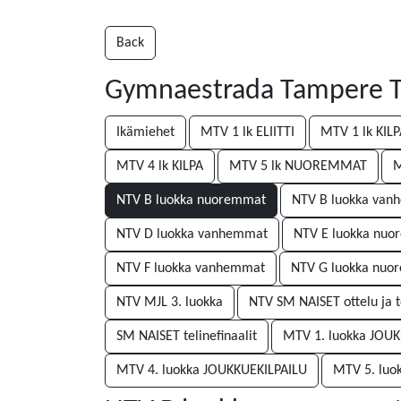
Back
Gymnaestrada Tampere Te
Ikämiehet
MTV 1 lk ELIITTI
MTV 1 lk KIL
MTV 4 lk KILPA
MTV 5 lk NUOREMMAT
M
NTV B luokka nuoremmat
NTV B luokka va
NTV D luokka vanhemmat
NTV E luokka nu
NTV F luokka vanhemmat
NTV G luokka nuo
NTV MJL 3. luokka
NTV SM NAISET ottelu ja te
SM NAISET telinefinaalit
MTV 1. luokka JOU
MTV 4. luokka JOUKKUEKILPAILU
MTV 5. luo