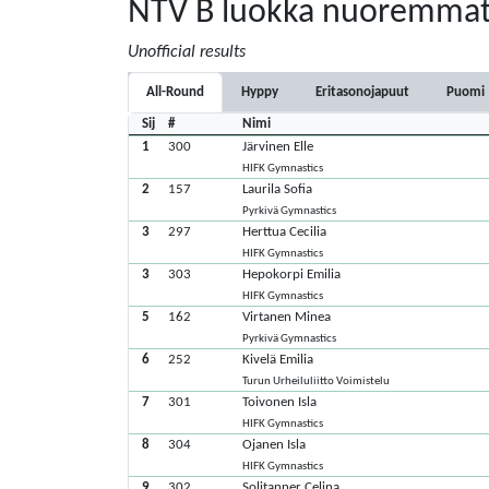
NTV B luokka nuoremma
Unofficial results
All-Round
Hyppy
Eritasonojapuut
Puomi
Sij
#
Nimi
1
300
Järvinen Elle
HIFK Gymnastics
2
157
Laurila Sofia
Pyrkivä Gymnastics
3
297
Herttua Cecilia
HIFK Gymnastics
3
303
Hepokorpi Emilia
HIFK Gymnastics
5
162
Virtanen Minea
Pyrkivä Gymnastics
6
252
Kivelä Emilia
Turun Urheiluliitto Voimistelu
7
301
Toivonen Isla
HIFK Gymnastics
8
304
Ojanen Isla
HIFK Gymnastics
9
302
Solitanner Celina