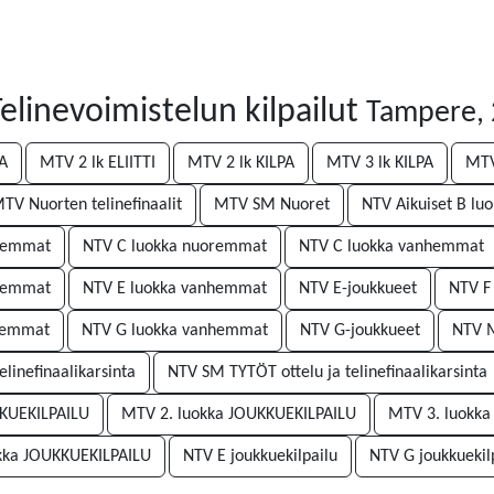
linevoimistelun kilpailut
Tampere, 
PA
MTV 2 lk ELIITTI
MTV 2 lk KILPA
MTV 3 lk KILPA
MTV
TV Nuorten telinefinaalit
MTV SM Nuoret
NTV Aikuiset B lu
nhemmat
NTV C luokka nuoremmat
NTV C luokka vanhemmat
oremmat
NTV E luokka vanhemmat
NTV E-joukkueet
NTV F
remmat
NTV G luokka vanhemmat
NTV G-joukkueet
NTV M
linefinaalikarsinta
NTV SM TYTÖT ottelu ja telinefinaalikarsinta
KKUEKILPAILU
MTV 2. luokka JOUKKUEKILPAILU
MTV 3. luokka
kka JOUKKUEKILPAILU
NTV E joukkuekilpailu
NTV G joukkuekil