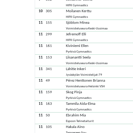
HIFK Gymnastics
10
305
Moilanen Kerttu
HIFK Gymnastics
11
155
Sjöblom Minea
Voimisteluseura Keski-Uusimaa
11
299
Jefremoff Elli
HIFK Gymnastics
11
161
Kiviniemi Ellen
Pyrkivä Gymnastics
11
153
Liisanantti Seela
Voimisteluseura Keski-Uusimaa
11
341
Lähitie Inkeri
Jyväskylän Voimistelijat-79
11
49
Pérez Henttonen Brianna
Voimisteluseura Helsinki VSH
11
159
Skog Pinja
Pyrkivä Gymnastics
11
163
Tammila Aida-Elma
Pyrkivä Gymnastics
11
50
Ebrahim Mia
Espoon Telinetaiturit
11
105
Hakala Aino
Tampereen Sisu