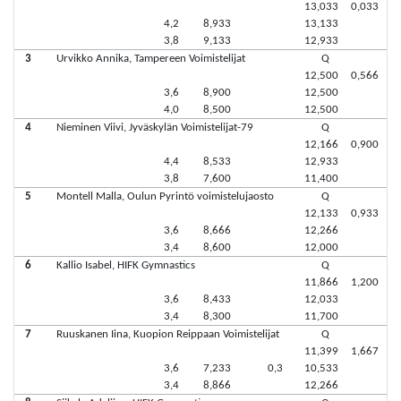
13,033
0,033
4,2
8,933
13,133
3,8
9,133
12,933
3
Urvikko Annika, Tampereen Voimistelijat
Q
12,500
0,566
3,6
8,900
12,500
4,0
8,500
12,500
4
Nieminen Viivi, Jyväskylän Voimistelijat-79
Q
12,166
0,900
4,4
8,533
12,933
3,8
7,600
11,400
5
Montell Malla, Oulun Pyrintö voimistelujaosto
Q
12,133
0,933
3,6
8,666
12,266
3,4
8,600
12,000
6
Kallio Isabel, HIFK Gymnastics
Q
11,866
1,200
3,6
8,433
12,033
3,4
8,300
11,700
7
Ruuskanen Iina, Kuopion Reippaan Voimistelijat
Q
11,399
1,667
3,6
7,233
0,3
10,533
3,4
8,866
12,266