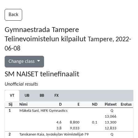
Back
Gymnaestrada Tampere
Telinevoimistelun kilpailut
Tampere, 2022-
06-08
Change class
SM NAISET telinefinaalit
Unofficial results
VT
UB
BB
FX
Sij
Nimi
D
E
ND
Pisteet
Erotus
1
Mäkelä Sani, HIFK Gymnastics
Q
13,066
4,6
8,800
0,1
13,300
3,8
9,033
12,833
2
Tanskanen Kaia, Jyväskylän Voimistelijat-79
Q