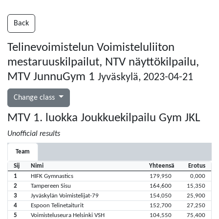
Back
Telinevoimistelun Voimisteluliiton
mestaruuskilpailut, NTV näyttökilpailu,
MTV JunnuGym 1
Jyväskylä, 2023-04-21
Change class
MTV 1. luokka Joukkuekilpailu Gym JKL
Unofficial results
Team
Sij
Nimi
Yhteensä
Erotus
1
HIFK Gymnastics
179,950
0,000
2
Tampereen Sisu
164,600
15,350
3
Jyväskylän Voimistelijat-79
154,050
25,900
4
Espoon Telinetaiturit
152,700
27,250
5
Voimisteluseura Helsinki VSH
104,550
75,400