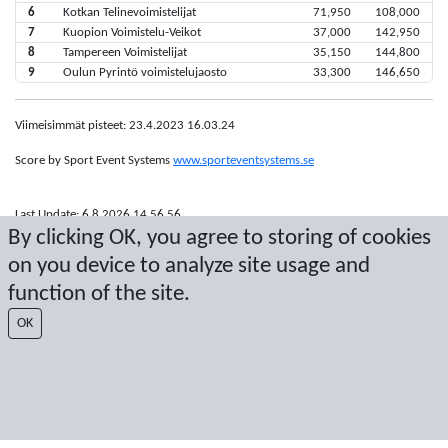
6
Kotkan Telinevoimistelijat
71,950
108,000
7
Kuopion Voimistelu-Veikot
37,000
142,950
8
Tampereen Voimistelijat
35,150
144,800
9
Oulun Pyrintö voimistelujaosto
33,300
146,650
Viimeisimmät pisteet: 23.4.2023 16.03.24
Score by Sport Event Systems
www.sporteventsystems.se
Last Update: 6.8.2026 14.56.56
By clicking OK, you agree to storing of cookies
SX
© 2026 Sport Event Systems/TH Systems AB. All content and data are
on you device to analyze site usage and
protected by copyright. No copying or redistribution allowed without prior
function of the site.
written permission.
OK