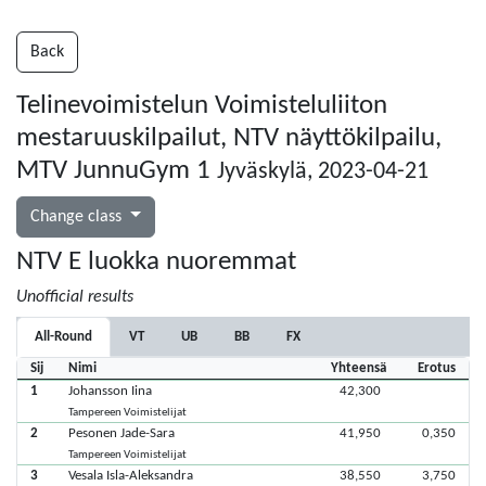
Back
Telinevoimistelun Voimisteluliiton
mestaruuskilpailut, NTV näyttökilpailu,
MTV JunnuGym 1
Jyväskylä, 2023-04-21
Change class
NTV E luokka nuoremmat
Unofficial results
All-Round
VT
UB
BB
FX
Sij
Nimi
Yhteensä
Erotus
1
Johansson Iina
42,300
Tampereen Voimistelijat
2
Pesonen Jade-Sara
41,950
0,350
Tampereen Voimistelijat
3
Vesala Isla-Aleksandra
38,550
3,750