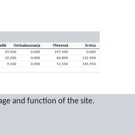
ekki
Ominaisuussarja
Yhteensä
Erotus
29,500
0,000
197,500
0,000
10,200
0,000
64,600
132,900
9,100
0,000
51,550
145,950
age and function of the site.
ritten permission.