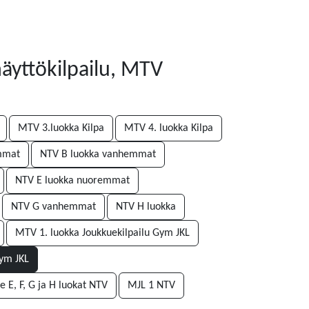
näyttökilpailu, MTV
MTV 3.luokka Kilpa
MTV 4. luokka Kilpa
mmat
NTV B luokka vanhemmat
NTV E luokka nuoremmat
NTV G vanhemmat
NTV H luokka
MTV 1. luokka Joukkuekilpailu Gym JKL
Gym JKL
e E, F, G ja H luokat NTV
MJL 1 NTV