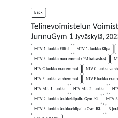
Back
Telinevoimistelun Voimist
JunnuGym 1
Jyväskylä, 20
MTV 1. luokka Eliitti
MTV 1. luokka Kilpa
MTV 5. luokka nuoremmat (PM katsastus)
MT
NTV C luokka nuoremmat
NTV C luokka va
NTV E luokka vanhemmat
NTV F luokka nuo
NTV MJL 1. luokka
NTV MJL 2. luokka
NTV
MTV 2. luokka Joukkekilpailu Gym JKL
MTV 3.
MTV 5. luokka Joukkuekilpailu Gym JKL
B jo