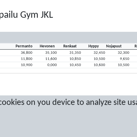
pailu Gym JKL
Permanto
Hevonen
Renkaat
Hyppy
Nojapuut
R
36,800
35,100
31,350
32,450
32,300
11,800
11,600
10,850
10,500
9,650
10,900
0,000
10,450
10,600
10,500
 cookies on you device to analyze site us
a are protected by copyright. No copying or redistribution allowed without prior w