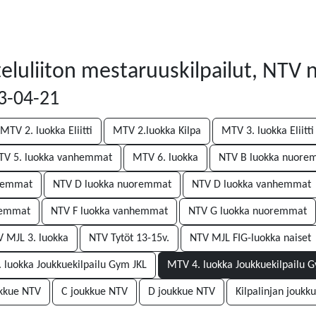
eluliiton mestaruuskilpailut, NTV 
23-04-21
MTV 2. luokka Eliitti
MTV 2.luokka Kilpa
MTV 3. luokka Eliitti
V 5. luokka vanhemmat
MTV 6. luokka
NTV B luokka nuore
nhemmat
NTV D luokka nuoremmat
NTV D luokka vanhemmat
remmat
NTV F luokka vanhemmat
NTV G luokka nuoremmat
 MJL 3. luokka
NTV Tytöt 13-15v.
NTV MJL FIG-luokka naiset
 luokka Joukkuekilpailu Gym JKL
MTV 4. luokka Joukkuekilpailu 
ukkue NTV
C joukkue NTV
D joukkue NTV
Kilpalinjan joukku