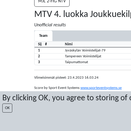
MJL 2-FIG NTV
MTV 4. luokka Joukkuekil
Unofficial results
Team
Sij
#
Nimi
1
Jyväskylän Voimistelijat-79
2
Tampereen Voimistelijat
3
Taipumattomat
Viimeisimmät pisteet: 23.4.2023 16.03.24
Score by Sport Event Systems
www.sporteventsystems.se
By clicking OK, you agree to storing of
Last Update: 6.8.2026 4.58.07
OK
XL
© 2026 Sport Event Systems/TH Systems AB. All content and dat