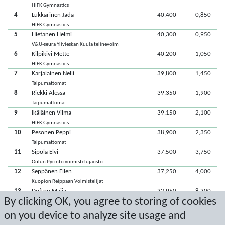
HIFK Gymnastics
4
Lukkarinen Jada
40,400
0,850
HIFK Gymnastics
5
Hietanen Helmi
40,300
0,950
V&U-seura Ylivieskan Kuula telinevoim
6
Kilpikivi Mette
40,200
1,050
HIFK Gymnastics
7
Karjalainen Nelli
39,800
1,450
Taipumattomat
8
Riekki Alessa
39,350
1,900
Taipumattomat
9
Ikäläinen Vilma
39,150
2,100
HIFK Gymnastics
10
Pesonen Peppi
38,900
2,350
Taipumattomat
11
Sipola Elvi
37,500
3,750
Oulun Pyrintö voimistelujaosto
12
Seppänen Ellen
37,250
4,000
Kuopion Reippaan Voimistelijat
13
Dufton Maija
32,950
8,300
By clicking OK, you agree to storing of cookies
HIFK Gymnastics
14
Remes Lotta
8,000
33,250
on you device to analyze site usage and
Kuopion Reippaan Voimistelijat