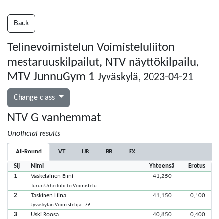
Back
Telinevoimistelun Voimisteluliiton
mestaruuskilpailut, NTV näyttökilpailu,
MTV JunnuGym 1
Jyväskylä, 2023-04-21
Change class
NTV G vanhemmat
Unofficial results
All-Round
VT
UB
BB
FX
Sij
Nimi
Yhteensä
Erotus
1
Vaskelainen Enni
41,250
Turun Urheiluliitto Voimistelu
2
Taskinen Liina
41,150
0,100
Jyväskylän Voimistelijat-79
3
Uski Roosa
40,850
0,400