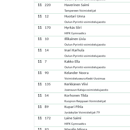
11
220
Haverinen Saimi
Tampereen Voimistelijat
11
12
Huotari Unna
Oulun Pyrintö voimistelujaosto
11
170
Hyrkäs Siiri
HIFK Gymnastics
11
10
Illikainen Livia
Oulun Pyrintö voimistelujaosto
11
14
Inari Karhula
Oulun Pyrintö voimistelujaosto
11
7
Kakko Ella
Oulun Pyrintö voimistelujaosto
11
90
Kelander Noora
Voimisteluseura Keski-Uusimaa
11
135
Kerkkänen Viivi
Joensuun Kataja voimistelujaosto
11
54
Korhonen Tilda
Kuopion Reippaan Voimistelijat
11
89
Kupari Pihla
Jyväskylän Voimistelijat-79
11
172
Laine Saimi
HIFK Gymnastics
11
93
Masalin Miona