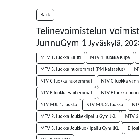
Back
Telinevoimistelun Voimist
JunnuGym 1
Jyväskylä, 20
MTV 1. luokka Eliitti
MTV 1. luokka Kilpa
MTV 5. luokka nuoremmat (PM katsastus)
MT
NTV C luokka nuoremmat
NTV C luokka va
NTV E luokka vanhemmat
NTV F luokka nuo
NTV MJL 1. luokka
NTV MJL 2. luokka
NTV
MTV 2. luokka Joukkekilpailu Gym JKL
MTV 3.
MTV 5. luokka Joukkuekilpailu Gym JKL
B jo