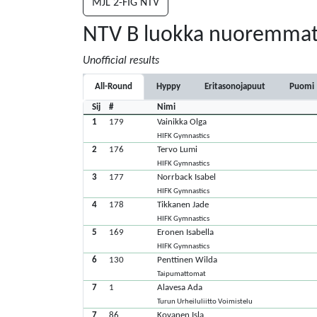
MJL 2-FIG NTV
NTV B luokka nuoremma
Unofficial results
All-Round
Hyppy
Eritasonojapuut
Puomi
Sij
#
Nimi
1
179
Vainikka Olga
HIFK Gymnastics
2
176
Tervo Lumi
HIFK Gymnastics
3
177
Norrback Isabel
HIFK Gymnastics
4
178
Tikkanen Jade
HIFK Gymnastics
5
169
Eronen Isabella
HIFK Gymnastics
6
130
Penttinen Wilda
Taipumattomat
7
1
Alavesa Ada
Turun Urheiluliitto Voimistelu
7
86
Kovanen Isla