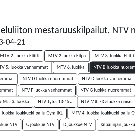
eluliiton mestaruuskilpailut, NTV 
23-04-21
MTV 2. luokka Eliitti
MTV 2.luokka Kilpa
MTV 3. luokka Eliitti
V 5. luokka vanhemmat
MTV 6. luokka
NTV B luokka nuore
nhemmat
NTV D luokka nuoremmat
NTV D luokka vanhemmat
remmat
NTV F luokka vanhemmat
NTV G luokka nuoremmat
 MJL 3. luokka
NTV Tytöt 13-15v.
NTV MJL FIG-luokka naiset
 luokka Joukkuekilpailu Gym JKL
MTV 4. luokka Joukkuekilpailu 
ukkue NTV
C joukkue NTV
D joukkue NTV
Kilpalinjan joukku