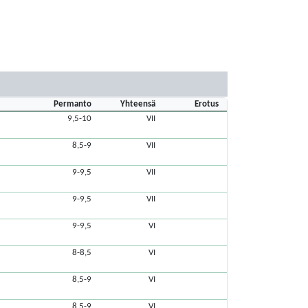
Permanto
Yhteensä
Erotus
9,5-10
VII
8,5-9
VII
9-9,5
VII
9-9,5
VII
9-9,5
VI
8-8,5
VI
8,5-9
VI
8,5-9
VI