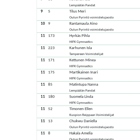
Lempäälän Pandat
9
5
Tilus Meri
Oulun Pyrintö voimistelujaosto
10
9
Rantamaula Aino
Oulun Pyrintö voimistelujaosto
11
173
Hyrkäs Pihla
HIFK Gymnastics
11
223
Karhunen Isla
Tampereen Voimistelijat
11
171
Kettunen Minea
HIFK Gymnastics
11
175
Martikainen Inari
HIFK Gymnastics
11
85
Matintupa Nanna
Lempäälän Pandat
11
180
Suomela Linda
HIFK Gymnastics
11
52
Timonen Ellen
Kuopion Reippaan Voimistelijat
11
13
Chukwu Daniella
Oulun Pyrintö voimistelujaosto
11
8
Hakala Amelia
Oulun Pyrintö voimistelujaosto