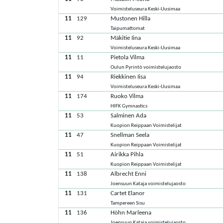
Voimisteluseura Keski-Uusimaa
11
129
Mustonen Hilla
Taipumattomat
11
92
Mäkitie Iina
Voimisteluseura Keski-Uusimaa
11
11
Pietola Vilma
Oulun Pyrintö voimistelujaosto
11
94
Riekkinen Iisa
Voimisteluseura Keski-Uusimaa
11
174
Ruoko Vilma
HIFK Gymnastics
11
53
Salminen Ada
Kuopion Reippaan Voimistelijat
11
47
Snellman Seela
Kuopion Reippaan Voimistelijat
11
51
Airikka Pihla
Kuopion Reippaan Voimistelijat
11
138
Albrecht Enni
Joensuun Kataja voimistelujaosto
11
131
Cartet Elanor
Tampereen Sisu
11
136
Höhn Marleena
Joensuun Kataja voimistelujaosto