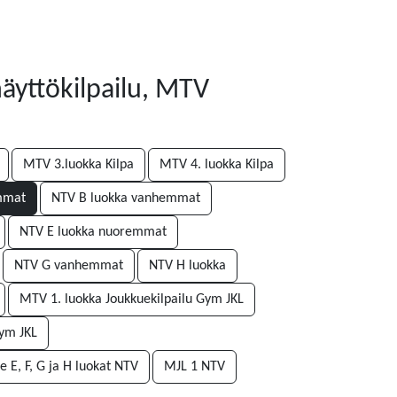
näyttökilpailu, MTV
MTV 3.luokka Kilpa
MTV 4. luokka Kilpa
mmat
NTV B luokka vanhemmat
NTV E luokka nuoremmat
NTV G vanhemmat
NTV H luokka
MTV 1. luokka Joukkuekilpailu Gym JKL
Gym JKL
e E, F, G ja H luokat NTV
MJL 1 NTV