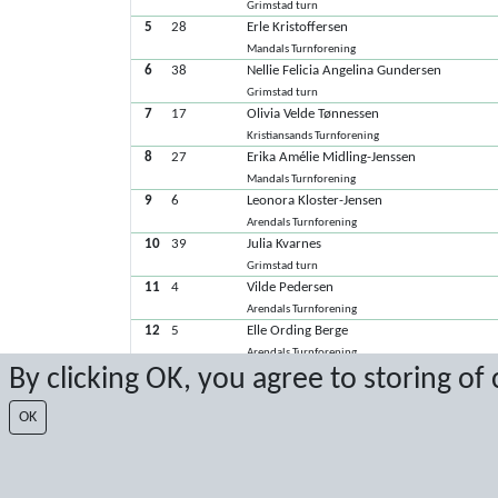
Grimstad turn
5
28
Erle Kristoffersen
Mandals Turnforening
6
38
Nellie Felicia Angelina Gundersen
Grimstad turn
7
17
Olivia Velde Tønnessen
Kristiansands Turnforening
8
27
Erika Amélie Midling-Jenssen
Mandals Turnforening
9
6
Leonora Kloster-Jensen
Arendals Turnforening
10
39
Julia Kvarnes
Grimstad turn
11
4
Vilde Pedersen
Arendals Turnforening
12
5
Elle Ording Berge
Arendals Turnforening
By clicking OK, you agree to storing of
13
3
Leah Pedersen
Arendals Turnforening
OK
14
32
Julie Bjørnå
Vågsbygd turn
Latest score: 5/10/2025 5:32:13 PM