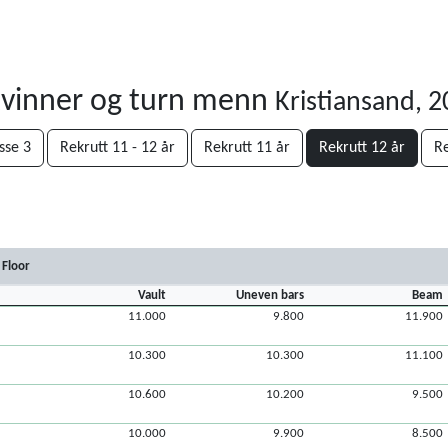
kvinner og turn menn
Kristiansand, 
sse 3
Rekrutt 11 - 12 år
Rekrutt 11 år
Rekrutt 12 år
Re
Floor
Vault
Uneven bars
Beam
11.000
9.800
11.900
10.300
10.300
11.100
10.600
10.200
9.500
10.000
9.900
8.500