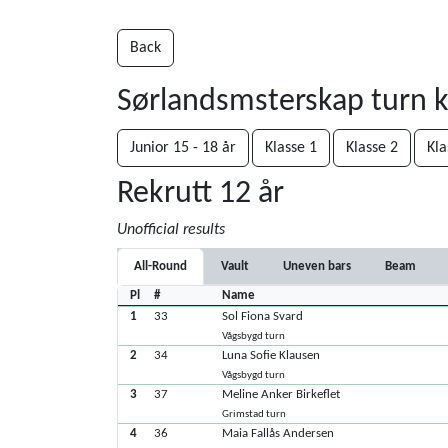
Back
Sørlandsmsterskap turn 
Junior 15 - 18 år
Klasse 1
Klasse 2
Kla
Rekrutt 12 år
Unofficial results
All-Round
Vault
Uneven bars
Beam
Pl
#
Name
1
33
Sol Fiona Svard
Vågsbygd turn
2
34
Luna Sofie Klausen
Vågsbygd turn
3
37
Meline Anker Birkeflet
Grimstad turn
4
36
Maia Fallås Andersen