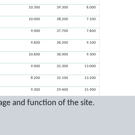
10.300
39.300
6.000
10.000
38.200
7.100
9.000
37.700
7.600
9.600
36.200
9.100
10.600
36.000
9.300
9.000
32.300
13.000
8.200
32.100
13.200
9.300
29.400
15.900
age and function of the site.
7.400
23.500
21.800
22.700
22.600