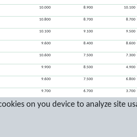
10.000
8.900
10.100
10.800
8.700
8.700
10.100
9.100
9.500
9.600
8.400
8.600
10.600
7.500
7.300
9.900
8.500
4.900
9.600
7.500
6.800
9.700
6.700
3.700
 cookies on you device to analyze site us
8.000
8.100
10.600
12.100