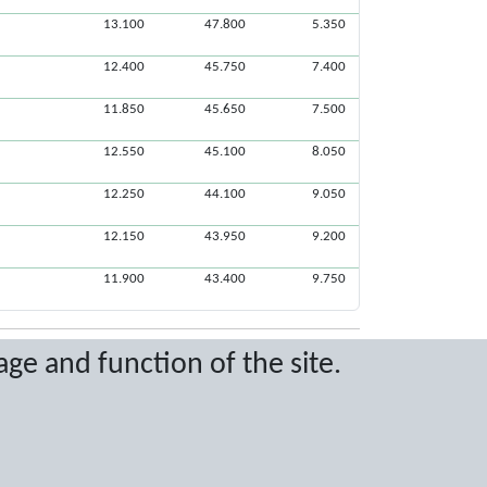
13.100
47.800
5.350
12.400
45.750
7.400
11.850
45.650
7.500
12.550
45.100
8.050
12.250
44.100
9.050
12.150
43.950
9.200
11.900
43.400
9.750
age and function of the site.