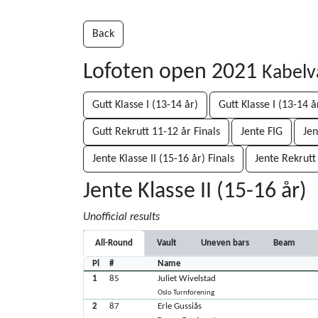
Back
Lofoten open 2021
Kabelv
Gutt Klasse I (13-14 år)
Gutt Klasse I (13-14 å
Gutt Rekrutt 11-12 år Finals
Jente FIG
Jen
Jente Klasse II (15-16 år) Finals
Jente Rekrutt
Jente Klasse II (15-16 år)
Unofficial results
All-Round
Vault
Uneven bars
Beam
Pl
#
Name
1
85
Juliet Wivelstad
Oslo Turnforening
2
87
Erle Gussiås