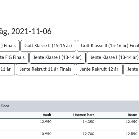
åg, 2021-11-06
r) Finals
Gutt Klasse II (15-16 år)
Gutt Klasse II (15-16 år) Fina
te FIG Finals
Jente Klasse I (13-14 år)
Jente Klasse I (13-14 år)
 11 år
Jente Rekrutt 11 år Finals
Jente Rekrutt 12 år
Jente
Floor
Vault
Uneven bars
Beam
12.950
14.350
12.450
10.950
12.700
12.850