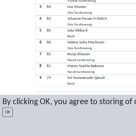
Tromsø Turnforening
3
84
Lise Zimmer
Oslo Turnforening
4
83
Johanne Persen Fröhlich
Oslo Turnforening
5
80
Ada Vikfjord
B&OI
6
86
Helene Sofia Martinsen
Oslo Turnforening
7
82
Ronja Eliassen
Narvik turnforening
8
81
Maren Sophie Røkenes
Narvik turnforening
9
79
Sol Sommerseth Sjøvoll
B&OI
By clicking OK, you agree to storing of
Latest score: 11/7/2021 12:29:19 PM
Score by Sport Event Systems
www.sporteventsystems.se
OK
Last Update: 8/7/2026 6:37:20 AM
XL