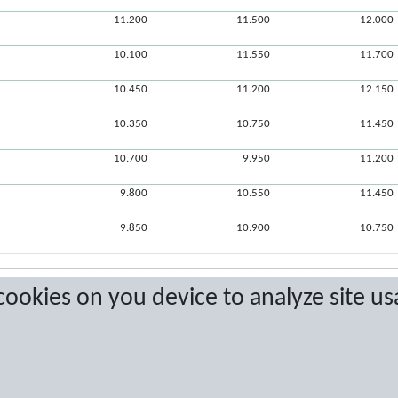
11.200
11.500
12.000
10.100
11.550
11.700
10.450
11.200
12.150
10.350
10.750
11.450
10.700
9.950
11.200
9.800
10.550
11.450
9.850
10.900
10.750
 cookies on you device to analyze site us