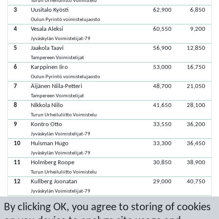
Turun Urheiluliitto Voimistelu
3
Uusitalo Kyösti
62,900
6,850
Oulun Pyrintö voimistelujaosto
4
Vesala Aleksi
60,550
9,200
Jyväskylän Voimistelijat-79
5
Jaakola Taavi
56,900
12,850
Tampereen Voimistelijat
6
Karppinen Iiro
53,000
16,750
Oulun Pyrintö voimistelujaosto
7
Äijänen Niila-Petteri
48,700
21,050
Tampereen Voimistelijat
8
Nikkola Niilo
41,650
28,100
Turun Urheiluliitto Voimistelu
9
Kontro Otto
33,550
36,200
Jyväskylän Voimistelijat-79
10
Huisman Hugo
33,300
36,450
Jyväskylän Voimistelijat-79
11
Holmberg Roope
30,850
38,900
Turun Urheiluliitto Voimistelu
12
Kullberg Joonatan
29,000
40,750
Jyväskylän Voimistelijat-79
13
Okkonen Pyry
18,550
51,200
By clicking OK, you agree to storing of cookies
Oulun Pyrintö voimistelujaosto