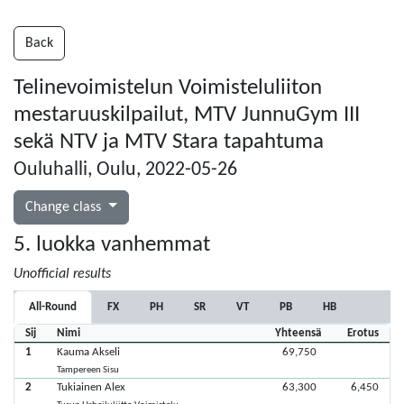
Back
Telinevoimistelun Voimisteluliiton
mestaruuskilpailut, MTV JunnuGym III
sekä NTV ja MTV Stara tapahtuma
Ouluhalli, Oulu, 2022-05-26
Change class
5. luokka vanhemmat
Unofficial results
All-Round
FX
PH
SR
VT
PB
HB
Sij
Nimi
Yhteensä
Erotus
1
Kauma Akseli
69,750
Tampereen Sisu
2
Tukiainen Alex
63,300
6,450