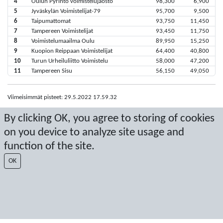
4
Oulun Pyrintö voimistelujaosto
98,300
6,900
5
Jyväskylän Voimistelijat-79
95,700
9,500
6
Taipumattomat
93,750
11,450
7
Tampereen Voimistelijat
93,450
11,750
8
Voimistelumaailma Oulu
89,950
15,250
9
Kuopion Reippaan Voimistelijat
64,400
40,800
10
Turun Urheiluliitto Voimistelu
58,000
47,200
11
Tampereen Sisu
56,150
49,050
Viimeisimmät pisteet: 29.5.2022 17.59.32
Score by Sport Event Systems
www.sporteventsystems.se
By clicking OK, you agree to storing of cookies
on you device to analyze site usage and
Last Update: 6.8.2026 20.00.06
function of the site.
SX
© 2026 Sport Event Systems/TH Systems AB. All content and data are
OK
protected by copyright. No copying or redistribution allowed without prior
written permission.