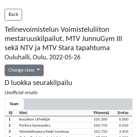
Back
Telinevoimistelun Voimisteluliiton
mestaruuskilpailut, MTV JunnuGym III
sekä NTV ja MTV Stara tapahtuma
Ouluhalli, Oulu, 2022-05-26
Change class
D luokka seurakilpailu
Unofficial results
Team
Sij
Nimi
Yhteensä
Erotus
1
Kuusikon Urheilijat
105,200
0,000
2
Pyrkivä Gymnastics
104,750
0,450
3
Voimisteluseura Keski-Uusimaa
101,750
3,450