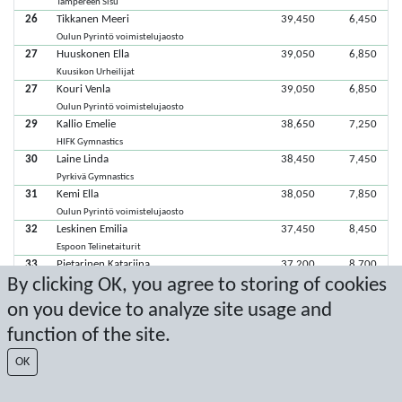
Tampereen Sisu
26
Tikkanen Meeri
39,450
6,450
Oulun Pyrintö voimistelujaosto
27
Huuskonen Ella
39,050
6,850
Kuusikon Urheilijat
27
Kouri Venla
39,050
6,850
Oulun Pyrintö voimistelujaosto
29
Kallio Emelie
38,650
7,250
HIFK Gymnastics
30
Laine Linda
38,450
7,450
Pyrkivä Gymnastics
31
Kemi Ella
38,050
7,850
Oulun Pyrintö voimistelujaosto
32
Leskinen Emilia
37,450
8,450
Espoon Telinetaiturit
33
Pietarinen Katariina
37,200
8,700
By clicking OK, you agree to storing of cookies
HIFK Gymnastics
34
Säntti Seela
36,350
9,550
on you device to analyze site usage and
HIFK Gymnastics
function of the site.
35
Marjeta Neela
36,300
9,600
Oulun Pyrintö voimistelujaosto
OK
36
Jewander Linda
34,450
11,450
Pyrkivä Gymnastics