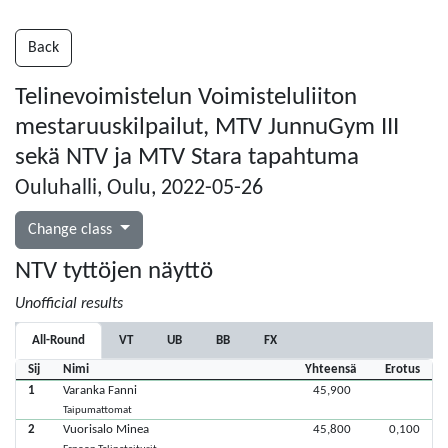
Back
Telinevoimistelun Voimisteluliiton
mestaruuskilpailut, MTV JunnuGym III
sekä NTV ja MTV Stara tapahtuma
Ouluhalli, Oulu, 2022-05-26
Change class
NTV tyttöjen näyttö
Unofficial results
All-Round
VT
UB
BB
FX
Sij
Nimi
Yhteensä
Erotus
1
Varanka Fanni
45,900
Taipumattomat
2
Vuorisalo Minea
45,800
0,100