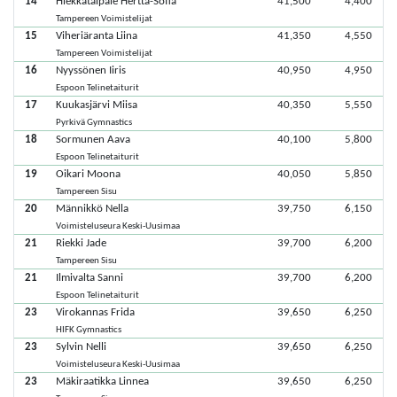
14
Hiekkataipale Hertta-Sofia
41,500
4,400
Tampereen Voimistelijat
15
Viheriäranta Liina
41,350
4,550
Tampereen Voimistelijat
16
Nyyssönen Iiris
40,950
4,950
Espoon Telinetaiturit
17
Kuukasjärvi Miisa
40,350
5,550
Pyrkivä Gymnastics
18
Sormunen Aava
40,100
5,800
Espoon Telinetaiturit
19
Oikari Moona
40,050
5,850
Tampereen Sisu
20
Männikkö Nella
39,750
6,150
Voimisteluseura Keski-Uusimaa
21
Riekki Jade
39,700
6,200
Tampereen Sisu
21
Ilmivalta Sanni
39,700
6,200
Espoon Telinetaiturit
23
Virokannas Frida
39,650
6,250
HIFK Gymnastics
23
Sylvin Nelli
39,650
6,250
Voimisteluseura Keski-Uusimaa
23
Mäkiraatikka Linnea
39,650
6,250