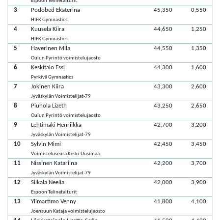
Espoon Telinetaiturit
3
Podobed Ekaterina
45,350
0,550
HIFK Gymnastics
4
Kuusela Kiira
44,650
1,250
HIFK Gymnastics
5
Haverinen Mila
44,550
1,350
Oulun Pyrintö voimistelujaosto
6
Keskitalo Essi
44,300
1,600
Pyrkivä Gymnastics
7
Jokinen Kiira
43,300
2,600
Jyväskylän Voimistelijat-79
8
Piuhola Lizeth
43,250
2,650
Oulun Pyrintö voimistelujaosto
9
Lehtimäki Henriikka
42,700
3,200
Jyväskylän Voimistelijat-79
10
Sylvin Mimi
42,450
3,450
Voimisteluseura Keski-Uusimaa
11
Nissinen Katariina
42,200
3,700
Jyväskylän Voimistelijat-79
12
Siikala Neelia
42,000
3,900
Espoon Telinetaiturit
13
Ylimartimo Venny
41,800
4,100
Joensuun Kataja voimistelujaosto