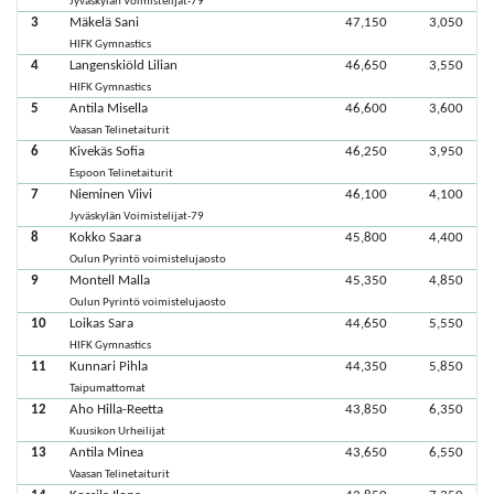
Jyväskylän Voimistelijat-79
3
Mäkelä Sani
47,150
3,050
HIFK Gymnastics
4
Langenskiöld Lilian
46,650
3,550
HIFK Gymnastics
5
Antila Misella
46,600
3,600
Vaasan Telinetaiturit
6
Kivekäs Sofia
46,250
3,950
Espoon Telinetaiturit
7
Nieminen Viivi
46,100
4,100
Jyväskylän Voimistelijat-79
8
Kokko Saara
45,800
4,400
Oulun Pyrintö voimistelujaosto
9
Montell Malla
45,350
4,850
Oulun Pyrintö voimistelujaosto
10
Loikas Sara
44,650
5,550
HIFK Gymnastics
11
Kunnari Pihla
44,350
5,850
Taipumattomat
12
Aho Hilla-Reetta
43,850
6,350
Kuusikon Urheilijat
13
Antila Minea
43,650
6,550
Vaasan Telinetaiturit