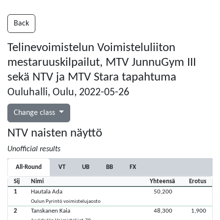
Back
Telinevoimistelun Voimisteluliiton
mestaruuskilpailut, MTV JunnuGym III
sekä NTV ja MTV Stara tapahtuma
Ouluhalli, Oulu, 2022-05-26
Change class
NTV naisten näyttö
Unofficial results
All-Round
VT
UB
BB
FX
Sij
Nimi
Yhteensä
Erotus
1
Hautala Ada
50,200
Oulun Pyrintö voimistelujaosto
2
Tanskanen Kaia
48,300
1,900