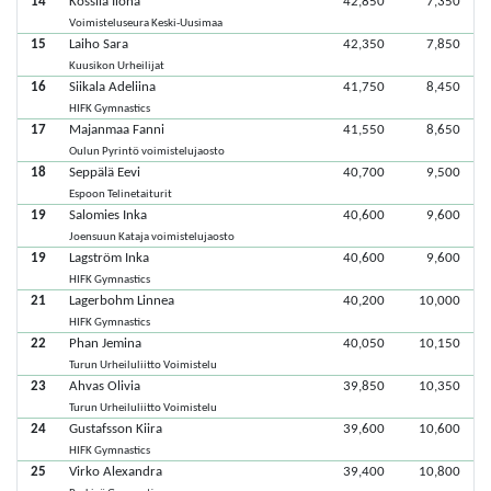
14
Kossila Ilona
42,850
7,350
Voimisteluseura Keski-Uusimaa
15
Laiho Sara
42,350
7,850
Kuusikon Urheilijat
16
Siikala Adeliina
41,750
8,450
HIFK Gymnastics
17
Majanmaa Fanni
41,550
8,650
Oulun Pyrintö voimistelujaosto
18
Seppälä Eevi
40,700
9,500
Espoon Telinetaiturit
19
Salomies Inka
40,600
9,600
Joensuun Kataja voimistelujaosto
19
Lagström Inka
40,600
9,600
HIFK Gymnastics
21
Lagerbohm Linnea
40,200
10,000
HIFK Gymnastics
22
Phan Jemina
40,050
10,150
Turun Urheiluliitto Voimistelu
23
Ahvas Olivia
39,850
10,350
Turun Urheiluliitto Voimistelu
24
Gustafsson Kiira
39,600
10,600
HIFK Gymnastics
25
Virko Alexandra
39,400
10,800