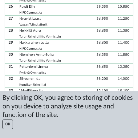
Pyrkivä Gymnastics
26
Pawli Elin
39,350
10,850
HIFK Gymnastics
27
Nyqvist Laura
38,950
11,250
Vaasan Telinetaiturit
28
Heikkilä Aura
38,850
11,350
Turun Urheiluliitto Voimistelu
29
Hakkarainen Lotta
38,800
11,400
HIFK Gymnastics
30
Nieminen Anna-Sofia
38,350
11,850
Turun Urheiluliitto Voimistelu
31
Peltoniemi Linnea
36,850
13,350
Pyrkivä Gymnastics
32
Sihvonen Ida
36,200
14,000
Kuusikon Urheilijat
33
Vehviläinen Iia
32,100
18,100
By clicking OK, you agree to storing of cookies
Turun Urheiluliitto Voimistelu
34
Niemi Malva
30,850
19,350
on you device to analyze site usage and
Turun Urheiluliitto Voimistelu
function of the site.
35
Sipilä Anna
30,350
19,850
Tampereen Voimistelijat
OK
36
Ruuskanen Iina
25,200
25,000
Kuopion Reippaan Voimistelijat