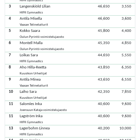
HIFK Gymnastics
3
Langenskiöld Lilian
46,650
3,550
HIFK Gymnastics
4
Antila Misella
46,600
3,600
Vaasan Telinetaiturit
5
Kokko Saara
45,800
4,400
Oulun Pyrintö voimistelujaosto
6
Montell Malla
45,350
4,850
Oulun Pyrintö voimistelujaosto
7
Loikas Sara
44,650
5,550
HIFK Gymnastics
8
Aho Hilla-Reetta
43,850
6,350
Kuusikon Urheilijat
9
Antila Minea
43,650
6,550
Vaasan Telinetaiturit
10
Laiho Sara
42,350
7,850
Kuusikon Urheilijat
11
Salomies Inka
40,600
9,600
Joensuun Kataja voimistelujaosto
11
Lagström Inka
40,600
9,600
HIFK Gymnastics
13
Lagerbohm Linnea
40,200
10,000
HIFK Gymnastics