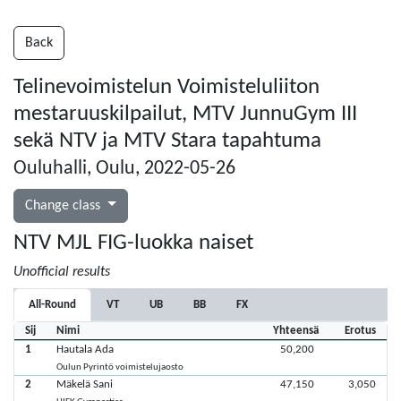
Back
Telinevoimistelun Voimisteluliiton
mestaruuskilpailut, MTV JunnuGym III
sekä NTV ja MTV Stara tapahtuma
Ouluhalli, Oulu, 2022-05-26
Change class
NTV MJL FIG-luokka naiset
Unofficial results
All-Round
VT
UB
BB
FX
Sij
Nimi
Yhteensä
Erotus
1
Hautala Ada
50,200
Oulun Pyrintö voimistelujaosto
2
Mäkelä Sani
47,150
3,050