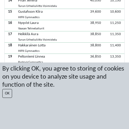
14
Phan Jemina
40,050
10,150
Turun Urheiluliitto Voimistelu
15
Gustafsson Kiira
39,600
10,600
HIFK Gymnastics
16
Nyqvist Laura
38,950
11,250
Vaasan Telinetaiturit
17
Heikkilä Aura
38,850
11,350
Turun Urheiluliitto Voimistelu
18
Hakkarainen Lotta
38,800
11,400
HIFK Gymnastics
19
Peltoniemi Linnea
36,850
13,350
Pyrkivä Gymnastics
By clicking OK, you agree to storing of cookies
20
Sihvonen Ida
36,200
14,000
Kuusikon Urheilijat
on you device to analyze site usage and
21
Haavisto Kia
12,450
37,750
function of the site.
Pyrkivä Gymnastics
22
Korpela Sirkku
11,500
38,700
OK
Pyrkivä Gymnastics
23
Takalo Inka
10,000
40,200
Oulun Pyrintö voimistelujaosto
Viimeisimmät pisteet: 29.5.2022 17.59.32