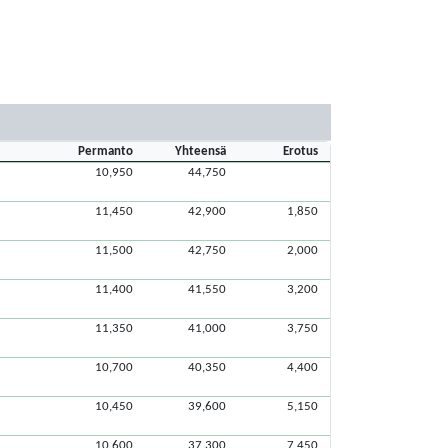
Permanto
Yhteensä
Erotus
10,950
44,750
11,450
42,900
1,850
11,500
42,750
2,000
11,400
41,550
3,200
11,350
41,000
3,750
10,700
40,350
4,400
10,450
39,600
5,150
10,600
37,300
7,450