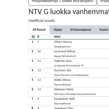
Maajoukkuelinja 1 luokka seurakilpailu
Maajo
NTV G luokka vanhemma
Unofficial results
All-Round
Hyppy
Eritasonojapuut
Puomi
Sij
#
Nimi
1
7
Oikari Moona
Tampereen Sisu
2
16
Lerstrand Wilma
Vaasan Telinetaiturit
3
11
Taskinen Liina
Jyväskylän Voimistelijat-79
4
13
Tuovinen Sini
Oulun Pyrintö voimistelujaosto
5
12
Riekki Alessa
Taipumattomat
6
13
Hietanen Helmi
V&U-seura Ylivieskan Kuula telinevoim
7
9
Karjalainen Nelli
Taipumattomat
8
9
Seppänen Ellen