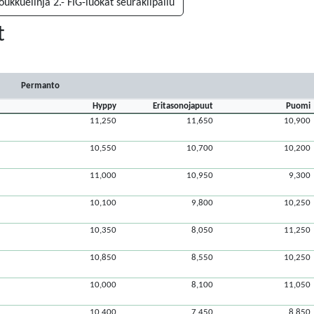
ukkuelinja 2.- FIG-luokat seurakilpailu
t
Permanto
Hyppy
Eritasonojapuut
Puomi
11,250
11,650
10,900
10,550
10,700
10,200
11,000
10,950
9,300
10,100
9,800
10,250
10,350
8,050
11,250
10,850
8,550
10,250
10,000
8,100
11,050
10,400
7,450
8,850