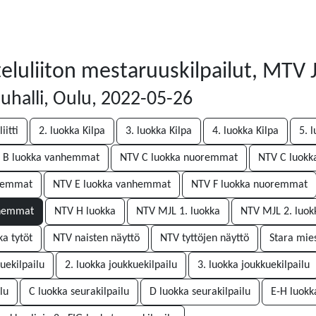
eluliiton mestaruuskilpailut, MTV
uhalli, Oulu, 2022-05-26
iitti
2. luokka Kilpa
3. luokka Kilpa
4. luokka Kilpa
5. 
 B luokka vanhemmat
NTV C luokka nuoremmat
NTV C luok
oremmat
NTV E luokka vanhemmat
NTV F luokka nuoremmat
nhemmat
NTV H luokka
NTV MJL 1. luokka
NTV MJL 2. luok
a tytöt
NTV naisten näyttö
NTV tyttöjen näyttö
Stara mies
uekilpailu
2. luokka joukkuekilpailu
3. luokka joukkuekilpailu
lu
C luokka seurakilpailu
D luokka seurakilpailu
E-H luokk