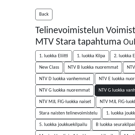
Back
Telinevoimistelun Voimist
MTV Stara tapahtuma
Oul
1. luokka Eliitti
1. luokka Kilpa
2. luokka El
New Class
NTV B luokka nuoremmat
NTV
NTV D luokka vanhemmat
NTV E luokka nu
NTV G luokka nuoremmat
NTV G luokka va
NTV MJL FIG-luokka naiset
NTV MJL FIG-luokk
Stara naisten telinevoimistelu
1. luokka joukk
5. luokka joukkuekilpailu
B luokka seurakilpai