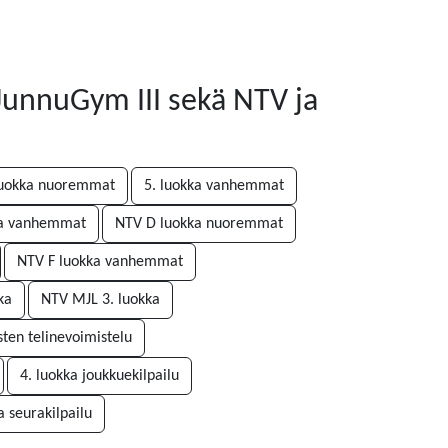
 JunnuGym III sekä NTV ja
luokka nuoremmat
5. luokka vanhemmat
ka vanhemmat
NTV D luokka nuoremmat
NTV F luokka vanhemmat
ka
NTV MJL 3. luokka
ten telinevoimistelu
4. luokka joukkuekilpailu
a seurakilpailu