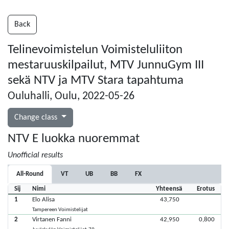
Back
Telinevoimistelun Voimisteluliiton
mestaruuskilpailut, MTV JunnuGym III
sekä NTV ja MTV Stara tapahtuma
Ouluhalli, Oulu, 2022-05-26
Change class
NTV E luokka nuoremmat
Unofficial results
All-Round
VT
UB
BB
FX
Sij
Nimi
Yhteensä
Erotus
1
Elo Alisa
43,750
Tampereen Voimistelijat
2
Virtanen Fanni
42,950
0,800