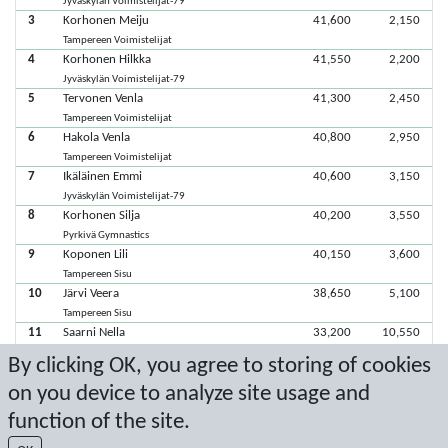
Jyväskylän Voimistelijat-79
3
Korhonen Meiju
41,600
2,150
Tampereen Voimistelijat
4
Korhonen Hilkka
41,550
2,200
Jyväskylän Voimistelijat-79
5
Tervonen Venla
41,300
2,450
Tampereen Voimistelijat
6
Hakola Venla
40,800
2,950
Tampereen Voimistelijat
7
Ikäläinen Emmi
40,600
3,150
Jyväskylän Voimistelijat-79
8
Korhonen Silja
40,200
3,550
Pyrkivä Gymnastics
9
Koponen Lili
40,150
3,600
Tampereen Sisu
10
Järvi Veera
38,650
5,100
Tampereen Sisu
11
Saarni Nella
33,200
10,550
Tampereen Voimistelijat
By clicking OK, you agree to storing of cookies
12
Häkkinen Maisa
on you device to analyze site usage and
Tampereen Sisu
function of the site.
Viimeisimmät pisteet: 29.5.2022 17.59.32