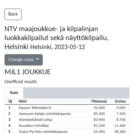
Back
NTV maajoukkue- ja kilpalinjan
luokkakilpailut sekä näyttökilpailu,
Helsinki
Helsinki, 2023-05-12
Change class
MJL1 JOUKKUE
Unofficial results
Team
Sij
Nimi
Yhteensä
Erotus
1
Espoon Telinetaiturit
92,600
0,000
2
Joensuun Kataja voimistelujaosto
85,300
7,300
3
Voimisteluklubi Lohja
83,900
8,700
4
Kuusikon Urheilijat
81,200
11,400
5
Oulun Pyrintö voimistelujaosto
54,300
38,300