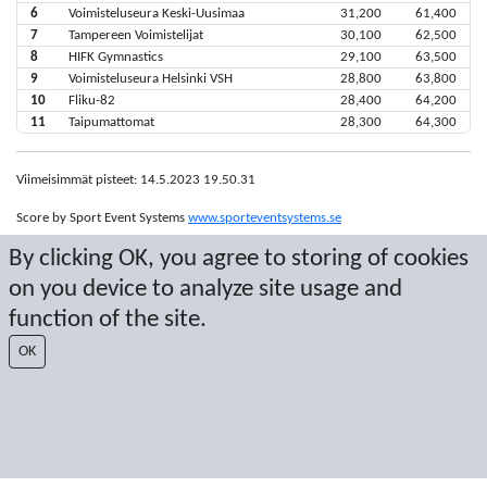
6
Voimisteluseura Keski-Uusimaa
31,200
61,400
7
Tampereen Voimistelijat
30,100
62,500
8
HIFK Gymnastics
29,100
63,500
9
Voimisteluseura Helsinki VSH
28,800
63,800
10
Fliku-82
28,400
64,200
11
Taipumattomat
28,300
64,300
Viimeisimmät pisteet: 14.5.2023 19.50.31
Score by Sport Event Systems
www.sporteventsystems.se
By clicking OK, you agree to storing of cookies
Last Update: 10.8.2026 21.20.33
on you device to analyze site usage and
SX
function of the site.
© 2026 Sport Event Systems/TH Systems AB. All content and data are
protected by copyright. No copying or redistribution allowed without prior
OK
written permission.