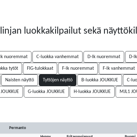
njan luokkakilpailut sekä näyttökil
lk nuoremmat
C-luokka vanhemmat
D-lk nuoremmat
D-l
okka tytöt
FIG-tulokkaat
F-lk nuoremmat
F-lk vanhemmat
Naisten näyttö
Tyttöjen näyttö
B-luokka JOUKKUE
C-lu
a JOUKKUE
G-luokka JOUKKUE
H-luokka JOUKKUE
MJL1 J
Permanto
Hyppy
Eritasonojapuut
Puomi