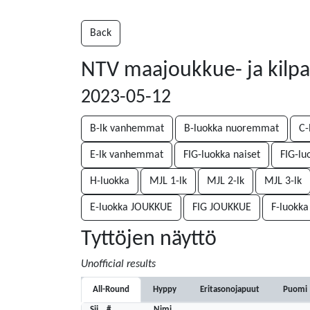
Back
NTV maajoukkue- ja kilpali
2023-05-12
B-lk vanhemmat
B-luokka nuoremmat
C-
E-lk vanhemmat
FIG-luokka naiset
FIG-lu
H-luokka
MJL 1-lk
MJL 2-lk
MJL 3-lk
E-luokka JOUKKUE
FIG JOUKKUE
F-luokk
Tyttöjen näyttö
Unofficial results
All-Round
Hyppy
Eritasonojapuut
Puomi
Sij
#
Nimi