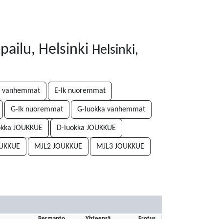
pailu, Helsinki
Helsinki,
k vanhemmat
E-lk nuoremmat
G-lk nuoremmat
G-luokka vanhemmat
okka JOUKKUE
D-luokka JOUKKUE
OUKKUE
MJL2 JOUKKUE
MJL3 JOUKKUE
Permanto
Yhteensä
Erotus