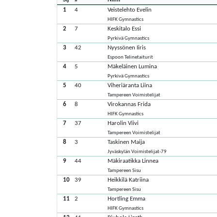
1
4
Veistelehto Evelin
HIFK Gymnastics
2
7
Keskitalo Essi
Pyrkivä Gymnastics
3
42
Nyyssönen Iiris
Espoon Telinetaiturit
4
5
Mäkeläinen Lumina
Pyrkivä Gymnastics
5
40
Viheriäranta Liina
Tampereen Voimistelijat
6
8
Virokannas Frida
HIFK Gymnastics
7
37
Harolin Viivi
Tampereen Voimistelijat
8
3
Taskinen Maija
Jyväskylän Voimistelijat-79
9
44
Mäkiraatikka Linnea
Tampereen Sisu
10
39
Heikkilä Katriina
Tampereen Sisu
11
2
Hortling Emma
HIFK Gymnastics