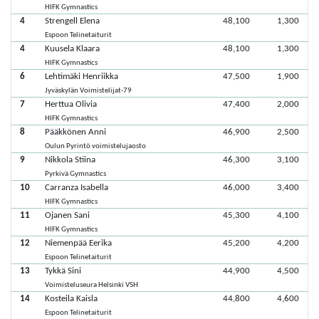
HIFK Gymnastics
4
Strengell Elena
48,100
1,300
Espoon Telinetaiturit
4
Kuusela Klaara
48,100
1,300
HIFK Gymnastics
6
Lehtimäki Henriikka
47,500
1,900
Jyväskylän Voimistelijat-79
7
Herttua Olivia
47,400
2,000
HIFK Gymnastics
8
Pääkkönen Anni
46,900
2,500
Oulun Pyrintö voimistelujaosto
9
Nikkola Stiina
46,300
3,100
Pyrkivä Gymnastics
10
Carranza Isabella
46,000
3,400
HIFK Gymnastics
11
Ojanen Sani
45,300
4,100
HIFK Gymnastics
12
Niemenpää Eerika
45,200
4,200
Espoon Telinetaiturit
13
Tykkä Sini
44,900
4,500
Voimisteluseura Helsinki VSH
14
Kosteila Kaisla
44,800
4,600
Espoon Telinetaiturit