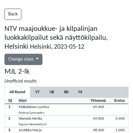
Back
NTV maajoukkue- ja kilpalinjan
luokkakilpailut sekä näyttökilpailu,
Helsinki
Helsinki, 2023-05-12
Change class
MJL 2-lk
Unofficial results
All-Round
VT
UB
BB
FX
Sij
Nimi
Yhteensä
Erotus
1
Mäkeläinen Lumina
49,400
Pyrkivä Gymnastics
2
Niemelä Hertta
49,000
0,400
Espoon Telinetaiturit
3
Juntikka Marja
48,400
1,000