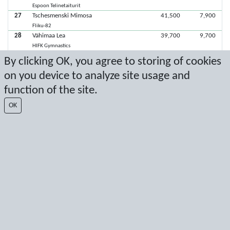
Espoon Telinetaiturit
27
Tschesmenski Mimosa
41,500
7,900
Fliku-82
28
Vähimaa Lea
39,700
9,700
HIFK Gymnastics
29
Harjula Hilma
39,600
9,800
By clicking OK, you agree to storing of cookies
Tampereen Voimistelijat
on you device to analyze site usage and
30
Marjeta Neela
39,300
10,100
Oulun Pyrintö voimistelujaosto
function of the site.
31
Rissanen Lotta
38,800
10,600
OK
HIFK Gymnastics
32
Sinkko Ann-Sofie
37,100
12,300
Voimisteluseura Helsinki VSH
33
Pelttari Nelli
36,600
12,800
Tampereen Voimistelijat
34
Kivikoski Venla
35,500
13,900
Tampereen Voimistelijat
35
Renko Oona
10,500
38,900
HIFK Gymnastics
Viimeisimmät pisteet: 14.5.2023 19.50.31