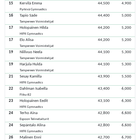
15
Kervilä Emma
44,500
4,900
Pyrkivä Gymnastics
16
Tapio Säde
44,400
5,000
Tampereen Voimistelijat
17
Holopainen Hilda
44,200
5,200
HIFK Gymnastics
17
Elo Alisa
44,200
5,200
Tampereen Voimistelijat
19
Niilivuo Neela
44,100
5,300
Tampereen Voimistelijat
19
Harjula Hulda
44,100
5,300
Tampereen Voimistelijat
21
Sesay Kamilla
43,900
5,500
HIFK Gymnastics
22
Dahlman Isabella
43,400
6,000
Fliku-82
23
Holopainen Eedit
43,100
6,300
HIFK Gymnastics
24
Terho Aina
42,800
6,600
Espoon Telinetaiturit
24
Sepäntalo Alina
42,800
6,600
HIFK Gymnastics
26
Malinen Enni
42,700
6,700