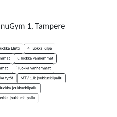
JunnuGym 1, Tampere
luokka Eliitti
4. luokka Kilpa
remmat
C luokka vanhemmat
emmat
F luokka vanhemmat
ka tytöt
MTV 1.lk joukkuekilpailu
luokka joukkuekilpailu
uokka joukkuekilpailu