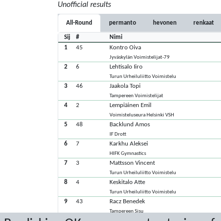
Unofficial results
All-Round
permanto
hevonen
renkaat
Sij
#
Nimi
1
45
Kontro Oiva
Jyväskylän Voimistelijat-79
2
6
Lehtisalo Iiro
Turun Urheiluliitto Voimistelu
3
46
Jaakola Topi
Tampereen Voimistelijat
4
2
Lempiäinen Emil
Voimisteluseura Helsinki VSH
5
48
Backlund Amos
IF Drott
6
7
Karkhu Aleksei
HIFK Gymnastics
7
3
Mattsson Vincent
Turun Urheiluliitto Voimistelu
8
4
Keskitalo Atte
Turun Urheiluliitto Voimistelu
9
43
Racz Benedek
Tampereen Sisu
10
44
Viitala Veeti