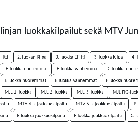
linjan luokkakilpailut sekä MTV 
iitti
2. luokan Kilpa
3. luokka Eliitti
3. luokka Kilpa
4. 
B luokka nuoremmat
B luokka vanhemmat
C luokka nuo
E luokka nuoremmat
E luokka vanhemmat
F luokka nuor
MJL 1. luokka
MJL 2. luokka
MJL 3. luokka
MJL FIG-luok
pailu
MTV 4.lk joukkuekilpailu
MTV 5.lk joukkuekilpailu
B-
ailu
E-luokka joukkuekilpailu
F-luokka joukkuekilpailu
G-l