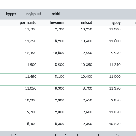
hyppy
nojapuut
rekki
permanto
hevonen
renkaat
hyppy
n
11,700
9,700
10,950
11,300
11,350
8,900
10,400
11,600
12,450
10,800
9,550
9,950
11,500
8,500
10,350
11,250
11,450
8,100
10,400
11,000
11,050
8,300
8,700
11,350
10,200
9,300
9,650
9,850
9,700
9,000
9,600
11,050
8,400
8,300
9,350
10,250
9,950
9,500
9,300
10,600