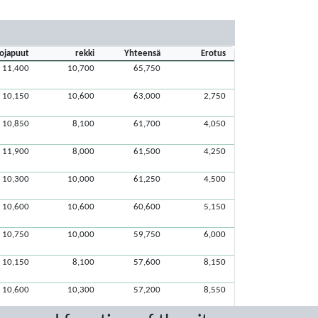
ojapuut
rekki
Yhteensä
Erotus
11,400
10,700
65,750
10,150
10,600
63,000
2,750
10,850
8,100
61,700
4,050
11,900
8,000
61,500
4,250
10,300
10,000
61,250
4,500
10,600
10,600
60,600
5,150
10,750
10,000
59,750
6,000
10,150
8,100
57,600
8,150
10,600
10,300
57,200
8,550
10,500
2,700
52,550
13,200